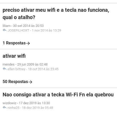
preciso ativar meu wifi e a tecla nao funciona,
qual o atalho?
liliam
-
30 set 2014 às 20:53
JOSEFILHOXT
-
1 nov 2014 às 13:29
1 Respostas
ativar wifi
mendes
-
29 jun 2009 às 02:48
ellen britney
-
18 out 2014 às 23:45
50 Respostas
Nao consigo ativar a tecka Wi-Fi Fn ela quebrou
wizdowiz
-
17 dez 2019 às 13:30
ninha25
-
18 dez 2019 às 05:48