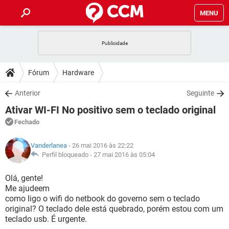
MENU
INÍCIO
JOGOS
WHATSAPP
DICAS
Fórum
Hardware
CELULAR
FACEBOOK
JOGOS
WHATSAPP
DOWNLOADS
Anterior
Seguinte
OUTLOOK
EXCEL
CELULAR
FACEBOOK
Ativar WI-FI No positivo sem o teclado original
INSTAGRAM
JOGOS
GMAIL
WHATSAPP
FÓRUM
OUTLOOK
EXCEL
Fechado
GUIA DE COMPRAS
CELULAR
FACEBOOK
INSTAGRAM
JOGOS
GMAIL
WHATSAPP
GLOSSÁRIO
OUTLOOK
Vanderlanea
- 26 mai 2016 às 22:22
EXCEL
GUIA DE COMPRAS
CELULAR
FACEBOOK
Perfil bloqueado -
27 mai 2016 às 05:04
INSTAGRAM
JOGOS
GMAIL
WHATSAPP
OUTLOOK
EXCEL
Olá, gente!
GUIA DE COMPRAS
CELULAR
FACEBOOK
Me ajudeem
INSTAGRAM
GMAIL
como ligo o wifi do netbook do governo sem o teclado
OUTLOOK
EXCEL
GUIA DE COMPRAS
original? O teclado dele está quebrado, porém estou com um
INSTAGRAM
GMAIL
teclado usb. É urgente.