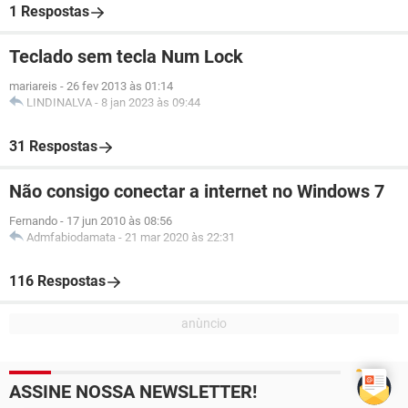
1 Respostas
Teclado sem tecla Num Lock
mariareis
-
26 fev 2013 às 01:14
LINDINALVA
-
8 jan 2023 às 09:44
31 Respostas
Não consigo conectar a internet no Windows 7
Fernando
-
17 jun 2010 às 08:56
Admfabiodamata
-
21 mar 2020 às 22:31
116 Respostas
ASSINE NOSSA NEWSLETTER!