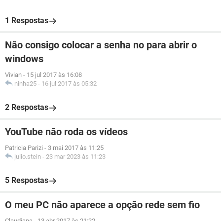
1 Respostas
Não consigo colocar a senha no para abrir o
windows
Vivian
-
15 jul 2017 às 16:08
ninha25
-
16 jul 2017 às 05:32
2 Respostas
YouTube não roda os vídeos
Patricia Parizi
-
3 mai 2017 às 11:25
julio.stein
-
23 mar 2023 às 11:23
5 Respostas
O meu PC não aparece a opção rede sem fio
Claudiana
-
13 abr 2017 às 21:22