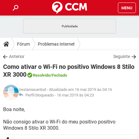
MENU
INÍCIO
JOGOS
WHATSAPP
DICAS
Fórum
Problemas Internet
CELULAR
FACEBOOK
JOGOS
WHATSAPP
DOWNLOADS
Anterior
Seguinte
OUTLOOK
EXCEL
CELULAR
FACEBOOK
Como ativar o Wi-Fi no positivo Windows 8 Stilo
INSTAGRAM
JOGOS
GMAIL
WHATSAPP
FÓRUM
OUTLOOK
EXCEL
XR 3000
Resolvido
/Fechado
GUIA DE COMPRAS
CELULAR
FACEBOOK
INSTAGRAM
JOGOS
GMAIL
WHATSAPP
GLOSSÁRIO
OUTLOOK
EXCEL
Ireslaniasantod
- Atualizado em 16 mai 2019 às 04:16
GUIA DE COMPRAS
CELULAR
FACEBOOK
Perfil bloqueado -
16 mai 2019 às 04:23
INSTAGRAM
JOGOS
GMAIL
WHATSAPP
OUTLOOK
EXCEL
Boa noite,
GUIA DE COMPRAS
CELULAR
FACEBOOK
INSTAGRAM
GMAIL
OUTLOOK
EXCEL
Não consigo ativar o Wi-Fi do meu positivo positivo
GUIA DE COMPRAS
Windows 8 Stilo XR 3000.
INSTAGRAM
GMAIL