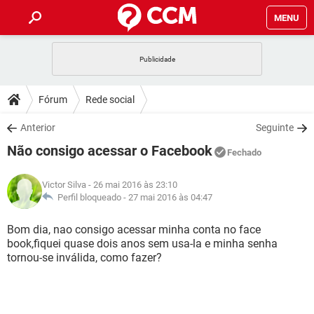
MENU
INÍCIO
JOGOS
WHATSAPP
DICAS
Fórum
Rede social
CELULAR
FACEBOOK
JOGOS
WHATSAPP
DOWNLOADS
Anterior
Seguinte
OUTLOOK
EXCEL
CELULAR
FACEBOOK
Não consigo acessar o Facebook
INSTAGRAM
JOGOS
GMAIL
WHATSAPP
Fechado
FÓRUM
OUTLOOK
EXCEL
GUIA DE COMPRAS
CELULAR
FACEBOOK
Victor Silva
- 26 mai 2016 às 23:10
INSTAGRAM
JOGOS
GMAIL
WHATSAPP
GLOSSÁRIO
Perfil bloqueado -
27 mai 2016 às 04:47
OUTLOOK
EXCEL
GUIA DE COMPRAS
CELULAR
FACEBOOK
INSTAGRAM
JOGOS
GMAIL
WHATSAPP
Bom dia, nao consigo acessar minha conta no face
OUTLOOK
EXCEL
book,fiquei quase dois anos sem usa-la e minha senha
GUIA DE COMPRAS
CELULAR
FACEBOOK
tornou-se inválida, como fazer?
INSTAGRAM
GMAIL
OUTLOOK
EXCEL
GUIA DE COMPRAS
INSTAGRAM
GMAIL