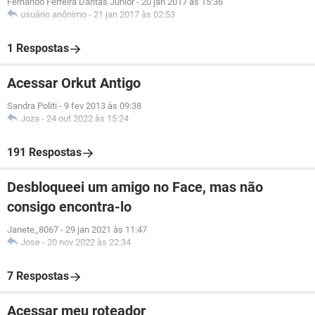
Fernando Ferreira Dantas Junior
-
20 jan 2017 às 15:36
usuário anônimo
-
21 jan 2017 às 02:53
1 Respostas
Acessar Orkut Antigo
Sandra Politi
-
9 fev 2013 às 09:38
Joza
-
24 out 2022 às 15:24
191 Respostas
Desbloqueei um amigo no Face, mas não
consigo encontra-lo
Janete_8067
-
29 jan 2021 às 11:47
Jose
-
20 nov 2022 às 22:34
7 Respostas
Acessar meu roteador