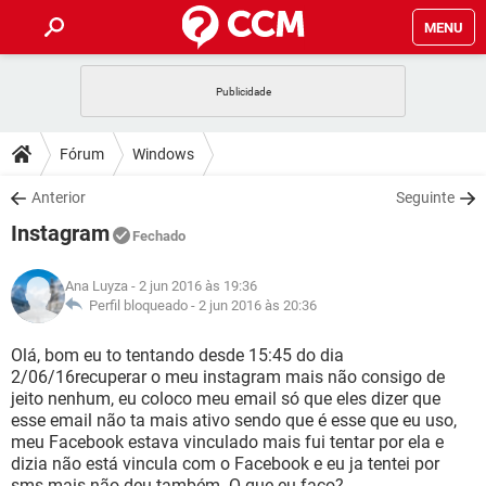
MENU
INÍCIO
JOGOS
WHATSAPP
DICAS
Fórum
Windows
CELULAR
FACEBOOK
JOGOS
WHATSAPP
DOWNLOADS
Anterior
Seguinte
OUTLOOK
EXCEL
CELULAR
FACEBOOK
Instagram
INSTAGRAM
JOGOS
GMAIL
WHATSAPP
Fechado
FÓRUM
OUTLOOK
EXCEL
GUIA DE COMPRAS
CELULAR
FACEBOOK
Ana Luyza
- 2 jun 2016 às 19:36
INSTAGRAM
JOGOS
GMAIL
WHATSAPP
GLOSSÁRIO
Perfil bloqueado -
2 jun 2016 às 20:36
OUTLOOK
EXCEL
GUIA DE COMPRAS
CELULAR
FACEBOOK
INSTAGRAM
JOGOS
GMAIL
WHATSAPP
Olá, bom eu to tentando desde 15:45 do dia
OUTLOOK
EXCEL
2/06/16recuperar o meu instagram mais não consigo de
GUIA DE COMPRAS
CELULAR
FACEBOOK
jeito nenhum, eu coloco meu email só que eles dizer que
INSTAGRAM
GMAIL
esse email não ta mais ativo sendo que é esse que eu uso,
OUTLOOK
EXCEL
GUIA DE COMPRAS
meu Facebook estava vinculado mais fui tentar por ela e
INSTAGRAM
GMAIL
dizia não está vincula com o Facebook e eu ja tentei por
sms mais não deu também. O que eu faço?