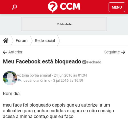
MENU
INÍCIO
JOGOS
WHATSAPP
DICAS
Fórum
Rede social
CELULAR
FACEBOOK
JOGOS
WHATSAPP
DOWNLOADS
Anterior
Seguinte
OUTLOOK
EXCEL
CELULAR
FACEBOOK
Meu Facebook está bloqueado
INSTAGRAM
JOGOS
GMAIL
WHATSAPP
Fechado
FÓRUM
OUTLOOK
EXCEL
GUIA DE COMPRAS
CELULAR
FACEBOOK
victoria borba amaral
- 24 jun 2016 às 01:04
INSTAGRAM
JOGOS
GMAIL
WHATSAPP
GLOSSÁRIO
usuário anônimo -
3 jul 2016 às 16:59
OUTLOOK
EXCEL
GUIA DE COMPRAS
CELULAR
FACEBOOK
INSTAGRAM
JOGOS
GMAIL
WHATSAPP
Bom dia,
OUTLOOK
EXCEL
GUIA DE COMPRAS
CELULAR
FACEBOOK
meu face foi bloqueado depois que eu autorizei a um
INSTAGRAM
GMAIL
aplicativo para ganhar curtidas e agora eu não consigo
OUTLOOK
EXCEL
GUIA DE COMPRAS
acesa a minha conta,o que eu faço
INSTAGRAM
GMAIL