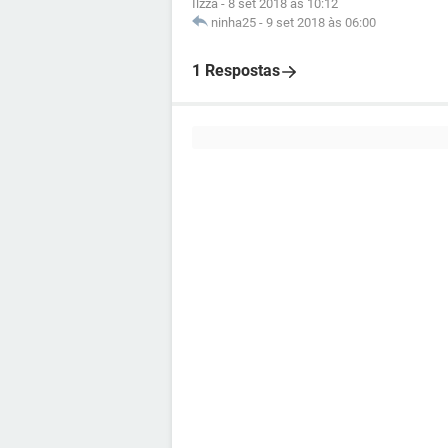
Ilzza
-
8 set 2018 às 10:12
ninha25
-
9 set 2018 às 06:00
1 Respostas