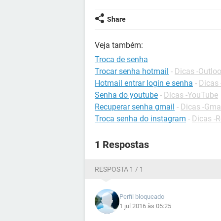
Share
Veja também:
Troca de senha
Trocar senha hotmail
-
Dicas -Outlo
Hotmail entrar login e senha
-
Dicas 
Senha do youtube
-
Dicas -YouTube
Recuperar senha gmail
-
Dicas -Gma
Troca senha do instagram
-
Dicas -R
1 Respostas
RESPOSTA 1 / 1
Perfil bloqueado
1 jul 2016 às 05:25