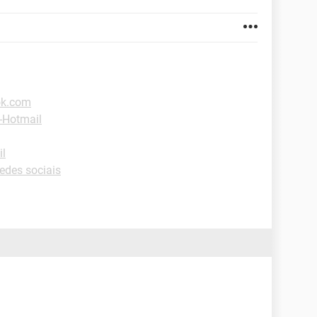
ok.com
-Hotmail
il
edes sociais