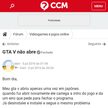
MENU
INÍCIO
JOGOS
WHATSAPP
DICAS
Fórum
Videogames e jogos online
CELULAR
FACEBOOK
JOGOS
WHATSAPP
DOWNLOADS
Anterior
Seguinte
OUTLOOK
EXCEL
CELULAR
FACEBOOK
GTA V não abre
INSTAGRAM
JOGOS
GMAIL
WHATSAPP
Fechado
FÓRUM
OUTLOOK
EXCEL
GUIA DE COMPRAS
CELULAR
FACEBOOK
davi
- 5 jul 2016 às 01:54
INSTAGRAM
JOGOS
GMAIL
WHATSAPP
GLOSSÁRIO
Davi -
6 jul 2016 às 20:24
OUTLOOK
EXCEL
GUIA DE COMPRAS
CELULAR
FACEBOOK
INSTAGRAM
JOGOS
GMAIL
WHATSAPP
Bom dia,
OUTLOOK
EXCEL
GUIA DE COMPRAS
CELULAR
FACEBOOK
Meu gta v abriu apenas uma vez em japônes.
INSTAGRAM
GMAIL
quando fui abrir novamente ele carrega a intro do jogo e da
OUTLOOK
EXCEL
GUIA DE COMPRAS
um erro que pede para fechar o programa.
INSTAGRAM
GMAIL
Já desinstalei e instalei e segue o mesmo problema