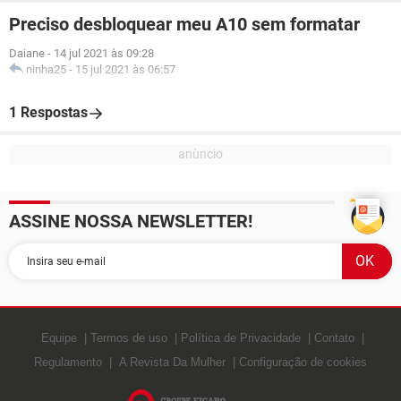
Preciso desbloquear meu A10 sem formatar
Daiane
-
14 jul 2021 às 09:28
ninha25
-
15 jul 2021 às 06:57
1 Respostas
ASSINE NOSSA NEWSLETTER!
Equipe
Termos de uso
Política de Privacidade
Contato
Regulamento
A Revista Da Mulher
Configuração de cookies