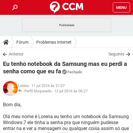
MENU
INÍCIO
JOGOS
WHATSAPP
DICAS
Fórum
Problemas Internet
CELULAR
FACEBOOK
JOGOS
WHATSAPP
DOWNLOADS
Anterior
Seguinte
OUTLOOK
EXCEL
CELULAR
FACEBOOK
Eu tenho notebook da Samsung mas eu perdi a
INSTAGRAM
JOGOS
GMAIL
WHATSAPP
FÓRUM
OUTLOOK
EXCEL
senha como que eu fa
Fechado
GUIA DE COMPRAS
CELULAR
FACEBOOK
INSTAGRAM
JOGOS
GMAIL
WHATSAPP
GLOSSÁRIO
OUTLOOK
EXCEL
Loreta
- 11 jul 2016 às 21:07
GUIA DE COMPRAS
CELULAR
FACEBOOK
Perfil bloqueado -
12 jul 2016 às 06:27
INSTAGRAM
JOGOS
GMAIL
WHATSAPP
OUTLOOK
EXCEL
Bom dia,
GUIA DE COMPRAS
CELULAR
FACEBOOK
INSTAGRAM
GMAIL
OUTLOOK
EXCEL
Olá meu nome é Lorena eu tenho um notebook da Samsung
GUIA DE COMPRAS
Windows 7 ele tinha a senha pra que ninguém pudesse
INSTAGRAM
GMAIL
entrar na e ver a mensagem ou qualquer coisa assim só que