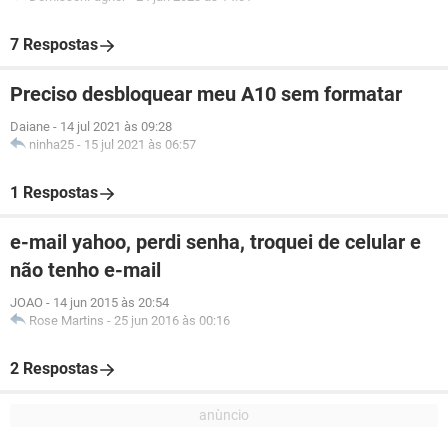
7 Respostas
Preciso desbloquear meu A10 sem formatar
Daiane
-
14 jul 2021 às 09:28
ninha25
-
15 jul 2021 às 06:57
1 Respostas
e-mail yahoo, perdi senha, troquei de celular e
não tenho e-mail
JOAO
-
14 jun 2015 às 20:54
Rose Martins
-
25 jun 2016 às 00:16
2 Respostas