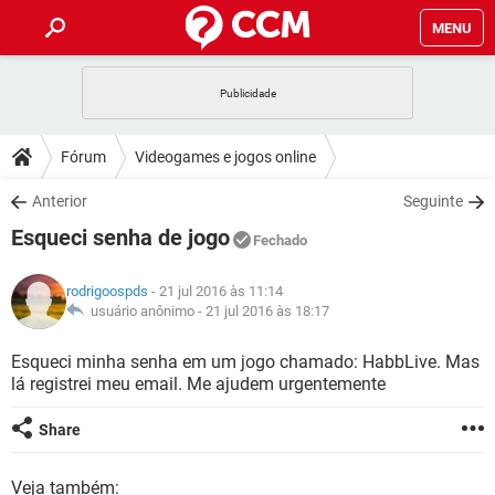
MENU
INÍCIO
JOGOS
WHATSAPP
DICAS
Fórum
Videogames e jogos online
CELULAR
FACEBOOK
JOGOS
WHATSAPP
DOWNLOADS
Anterior
Seguinte
OUTLOOK
EXCEL
CELULAR
FACEBOOK
Esqueci senha de jogo
INSTAGRAM
JOGOS
GMAIL
WHATSAPP
Fechado
FÓRUM
OUTLOOK
EXCEL
GUIA DE COMPRAS
CELULAR
FACEBOOK
rodrigoospds
- 21 jul 2016 às 11:14
INSTAGRAM
JOGOS
GMAIL
WHATSAPP
GLOSSÁRIO
usuário anônimo -
21 jul 2016 às 18:17
OUTLOOK
EXCEL
GUIA DE COMPRAS
CELULAR
FACEBOOK
INSTAGRAM
JOGOS
GMAIL
WHATSAPP
Esqueci minha senha em um jogo chamado: HabbLive. Mas
OUTLOOK
EXCEL
lá registrei meu email. Me ajudem urgentemente
GUIA DE COMPRAS
CELULAR
FACEBOOK
INSTAGRAM
GMAIL
OUTLOOK
EXCEL
Share
GUIA DE COMPRAS
INSTAGRAM
GMAIL
Veja também: