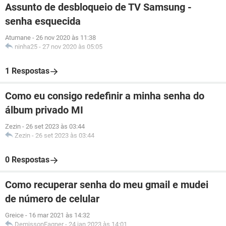
Assunto de desbloqueio de TV Samsung -
senha esquecida
Atumane
-
26 nov 2020 às 11:38
ninha25
-
27 nov 2020 às 05:05
1 Respostas
Como eu consigo redefinir a minha senha do
álbum privado MI
Zezin
-
26 set 2023 às 03:44
Zezin
-
26 set 2023 às 03:44
0 Respostas
Como recuperar senha do meu gmail e mudei
de número de celular
Greice
-
16 mar 2021 às 14:32
DemissonFagner
-
24 jan 2023 às 14:01