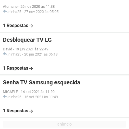
Atumane
-
26 nov 2020 às 11:38
ninha25
-
27 nov 2020 às 05:05
1 Respostas
Desbloquear TV LG
David
-
19 jun 2021 às 22:49
ninha25
-
20 jun 2021 às 06:18
1 Respostas
Senha TV Samsung esquecida
MICAELE
-
14 set 2021 às 11:20
ninha25
-
15 set 2021 às 11:49
1 Respostas