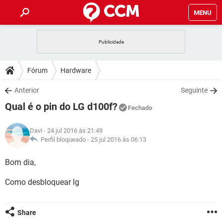
MENU
INÍCIO
JOGOS
WHATSAPP
DICAS
Fórum
Hardware
CELULAR
FACEBOOK
JOGOS
WHATSAPP
DOWNLOADS
Anterior
Seguinte
OUTLOOK
EXCEL
CELULAR
FACEBOOK
Qual é o pin do LG d100f?
INSTAGRAM
JOGOS
GMAIL
WHATSAPP
Fechado
FÓRUM
OUTLOOK
EXCEL
GUIA DE COMPRAS
CELULAR
FACEBOOK
Davi
- 24 jul 2016 às 21:49
INSTAGRAM
JOGOS
GMAIL
WHATSAPP
GLOSSÁRIO
Perfil bloqueado -
25 jul 2016 às 06:13
OUTLOOK
EXCEL
GUIA DE COMPRAS
CELULAR
FACEBOOK
INSTAGRAM
JOGOS
GMAIL
WHATSAPP
Bom dia,
OUTLOOK
EXCEL
GUIA DE COMPRAS
CELULAR
FACEBOOK
Como desbloquear lg
INSTAGRAM
GMAIL
OUTLOOK
EXCEL
GUIA DE COMPRAS
INSTAGRAM
GMAIL
Share