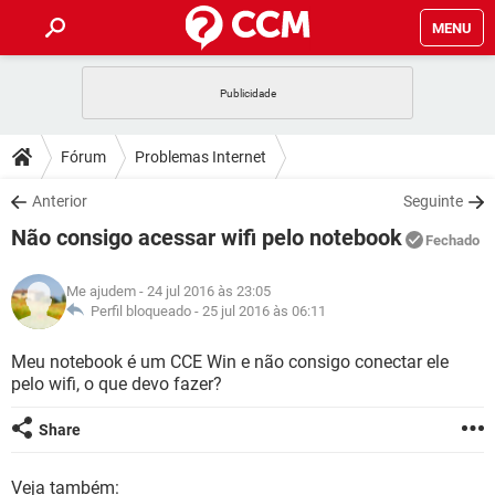
MENU
INÍCIO
JOGOS
WHATSAPP
DICAS
Fórum
Problemas Internet
CELULAR
FACEBOOK
JOGOS
WHATSAPP
DOWNLOADS
Anterior
Seguinte
OUTLOOK
EXCEL
CELULAR
FACEBOOK
Não consigo acessar wifi pelo notebook
INSTAGRAM
JOGOS
GMAIL
WHATSAPP
Fechado
FÓRUM
OUTLOOK
EXCEL
GUIA DE COMPRAS
CELULAR
FACEBOOK
Me ajudem
- 24 jul 2016 às 23:05
INSTAGRAM
JOGOS
GMAIL
WHATSAPP
GLOSSÁRIO
Perfil bloqueado -
25 jul 2016 às 06:11
OUTLOOK
EXCEL
GUIA DE COMPRAS
CELULAR
FACEBOOK
INSTAGRAM
JOGOS
GMAIL
WHATSAPP
Meu notebook é um CCE Win e não consigo conectar ele
OUTLOOK
EXCEL
pelo wifi, o que devo fazer?
GUIA DE COMPRAS
CELULAR
FACEBOOK
INSTAGRAM
GMAIL
OUTLOOK
EXCEL
Share
GUIA DE COMPRAS
INSTAGRAM
GMAIL
Veja também: