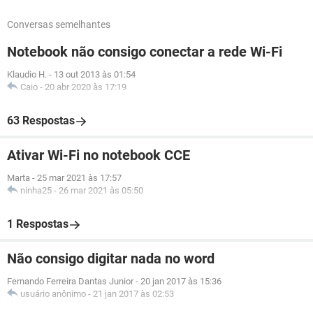
Conversas semelhantes
Notebook não consigo conectar a rede Wi-Fi
Klaudio H.
-
13 out 2013 às 01:54
Caio
-
20 abr 2020 às 17:19
63 Respostas
Ativar Wi-Fi no notebook CCE
Marta
-
25 mar 2021 às 17:57
ninha25
-
26 mar 2021 às 05:50
1 Respostas
Não consigo digitar nada no word
Fernando Ferreira Dantas Junior
-
20 jan 2017 às 15:36
usuário anônimo
-
21 jan 2017 às 02:53