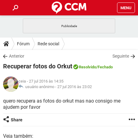
MENU
INÍCIO
JOGOS
WHATSAPP
DICAS
Fórum
Rede social
CELULAR
FACEBOOK
JOGOS
WHATSAPP
DOWNLOADS
Anterior
Seguinte
OUTLOOK
EXCEL
CELULAR
FACEBOOK
Recuperar fotos do Orkut
INSTAGRAM
JOGOS
GMAIL
WHATSAPP
Resolvido
/Fechado
FÓRUM
OUTLOOK
EXCEL
GUIA DE COMPRAS
CELULAR
FACEBOOK
ceia
- 27 jul 2016 às 14:35
INSTAGRAM
JOGOS
GMAIL
WHATSAPP
GLOSSÁRIO
usuário anônimo -
27 jul 2016 às 23:02
OUTLOOK
EXCEL
GUIA DE COMPRAS
CELULAR
FACEBOOK
INSTAGRAM
JOGOS
GMAIL
WHATSAPP
quero recupera as fotos do orkut mas nao consigo me
OUTLOOK
EXCEL
ajudem por favor
GUIA DE COMPRAS
CELULAR
FACEBOOK
INSTAGRAM
GMAIL
OUTLOOK
EXCEL
Share
GUIA DE COMPRAS
INSTAGRAM
GMAIL
Veja também: