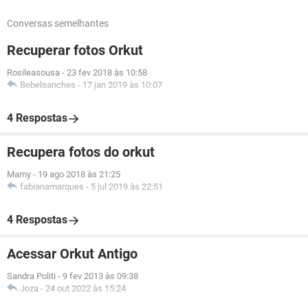
Conversas semelhantes
Recuperar fotos Orkut
Rosileasousa
-
23 fev 2018 às 10:58
Bebelsanches
-
17 jan 2019 às 10:07
4 Respostas
Recupera fotos do orkut
Mamy
-
19 ago 2018 às 21:25
fabianamarques
-
5 jul 2019 às 22:51
4 Respostas
Acessar Orkut Antigo
Sandra Politi
-
9 fev 2013 às 09:38
Joza
-
24 out 2022 às 15:24