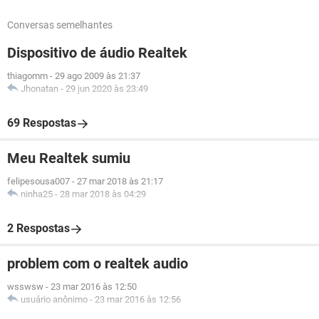
Conversas semelhantes
Dispositivo de áudio Realtek
thiagomm
-
29 ago 2009 às 21:37
Jhonatan
-
29 jun 2020 às 23:49
69 Respostas
Meu Realtek sumiu
felipesousa007
-
27 mar 2018 às 21:17
ninha25
-
28 mar 2018 às 04:29
2 Respostas
problem com o realtek audio
wsswsw
-
23 mar 2016 às 12:50
usuário anônimo
-
23 mar 2016 às 12:56