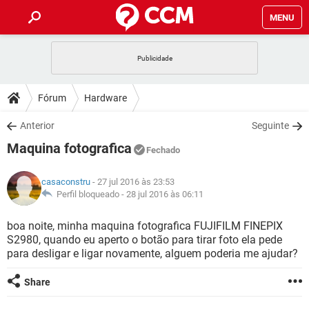
MENU
INÍCIO
JOGOS
WHATSAPP
DICAS
Fórum
Hardware
CELULAR
FACEBOOK
JOGOS
WHATSAPP
DOWNLOADS
Anterior
Seguinte
OUTLOOK
EXCEL
CELULAR
FACEBOOK
Maquina fotografica
INSTAGRAM
JOGOS
GMAIL
WHATSAPP
Fechado
FÓRUM
OUTLOOK
EXCEL
GUIA DE COMPRAS
CELULAR
FACEBOOK
casaconstru
- 27 jul 2016 às 23:53
INSTAGRAM
JOGOS
GMAIL
WHATSAPP
GLOSSÁRIO
Perfil bloqueado -
28 jul 2016 às 06:11
OUTLOOK
EXCEL
GUIA DE COMPRAS
CELULAR
FACEBOOK
INSTAGRAM
JOGOS
GMAIL
WHATSAPP
boa noite, minha maquina fotografica FUJIFILM FINEPIX
OUTLOOK
EXCEL
S2980, quando eu aperto o botão para tirar foto ela pede
GUIA DE COMPRAS
CELULAR
FACEBOOK
para desligar e ligar novamente, alguem poderia me ajudar?
INSTAGRAM
GMAIL
OUTLOOK
EXCEL
GUIA DE COMPRAS
Share
INSTAGRAM
GMAIL