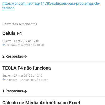
https://br.ccm.net/faq/14785-solucoes-para-problemas-de-
teclado
Conversas semelhantes
Celula F4
Guerra
-
1 set 2017 às 17:05
Guerra
-
2 set 2017 às 10:20
2 Respostas
TECLA F4 não funciona
Suelen
-
27 mar 2019 às 10:10
ninha25
-
27 mar 2019 às 10:52
1 Respostas
Cálculo de Média Aritmética no Excel