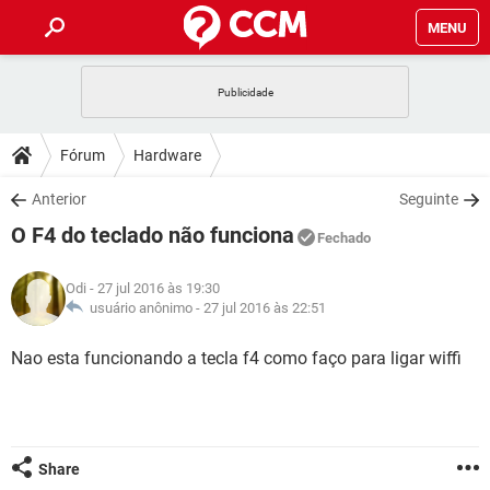
MENU
INÍCIO
JOGOS
WHATSAPP
DICAS
Fórum
Hardware
CELULAR
FACEBOOK
JOGOS
WHATSAPP
DOWNLOADS
Anterior
Seguinte
OUTLOOK
EXCEL
CELULAR
FACEBOOK
O F4 do teclado não funciona
INSTAGRAM
JOGOS
GMAIL
WHATSAPP
Fechado
FÓRUM
OUTLOOK
EXCEL
GUIA DE COMPRAS
CELULAR
FACEBOOK
Odi
- 27 jul 2016 às 19:30
INSTAGRAM
JOGOS
GMAIL
WHATSAPP
GLOSSÁRIO
usuário anônimo -
27 jul 2016 às 22:51
OUTLOOK
EXCEL
GUIA DE COMPRAS
CELULAR
FACEBOOK
INSTAGRAM
JOGOS
GMAIL
WHATSAPP
Nao esta funcionando a tecla f4 como faço para ligar wiffi
OUTLOOK
EXCEL
GUIA DE COMPRAS
CELULAR
FACEBOOK
INSTAGRAM
GMAIL
OUTLOOK
EXCEL
GUIA DE COMPRAS
INSTAGRAM
GMAIL
Share