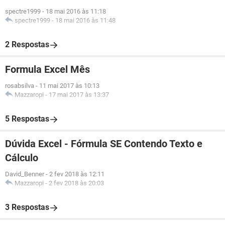
spectre1999
-
18 mai 2016 às 11:18
spectre1999
-
18 mai 2016 às 11:48
2 Respostas
Formula Excel Mês
rosabsilva
-
11 mai 2017 às 10:13
Mazzaropi
-
17 mai 2017 às 13:37
5 Respostas
Dúvida Excel - Fórmula SE Contendo Texto e
Cálculo
David_Benner
-
2 fev 2018 às 12:11
Mazzaropi
-
2 fev 2018 às 20:03
3 Respostas