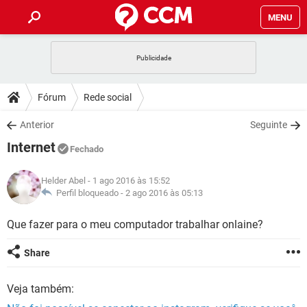
MENU
INÍCIO
JOGOS
WHATSAPP
DICAS
Fórum
Rede social
CELULAR
FACEBOOK
JOGOS
WHATSAPP
DOWNLOADS
Anterior
Seguinte
OUTLOOK
EXCEL
CELULAR
FACEBOOK
Internet
INSTAGRAM
JOGOS
GMAIL
WHATSAPP
Fechado
FÓRUM
OUTLOOK
EXCEL
GUIA DE COMPRAS
CELULAR
FACEBOOK
Helder Abel
- 1 ago 2016 às 15:52
INSTAGRAM
JOGOS
GMAIL
WHATSAPP
GLOSSÁRIO
Perfil bloqueado -
2 ago 2016 às 05:13
OUTLOOK
EXCEL
GUIA DE COMPRAS
CELULAR
FACEBOOK
INSTAGRAM
JOGOS
GMAIL
WHATSAPP
Que fazer para o meu computador trabalhar onlaine?
OUTLOOK
EXCEL
GUIA DE COMPRAS
CELULAR
FACEBOOK
Share
INSTAGRAM
GMAIL
OUTLOOK
EXCEL
GUIA DE COMPRAS
Veja também:
INSTAGRAM
GMAIL