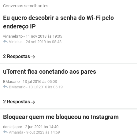
Conversas semelhantes
Eu quero descobrir a senha do Wi-Fi pelo
endereço IP
vivianebrito
-
11 nov 2018 às 19:05
Vinicius
-
24 set 2019 às 08:48
2 Respostas
uTorrent fica conetando aos pares
BMacario
-
13 jul 2016 às 05:03
BMacario
-
13 jul 2016 às 06:19
2 Respostas
Bloquear quem me bloqueou no Instagram
danieljapor
-
2 jun 2021 às 14:40
Amanda
-
9 out 2023 às 14:59