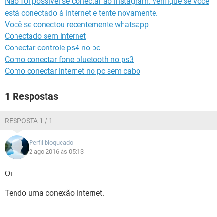
Não foi possível se conectar ao instagram. verifique se você
GUIA DE COMPRAS
está conectado à internet e tente novamente.
Você se conectou recentemente whatsapp
Conectado sem internet
Conectar controle ps4 no pc
Como conectar fone bluetooth no ps3
Como conectar internet no pc sem cabo
1 Respostas
RESPOSTA 1 / 1
Perfil bloqueado
2 ago 2016 às 05:13
Oi
Tendo uma conexão internet.