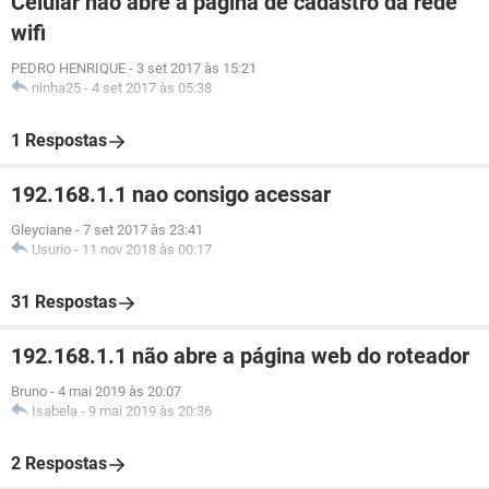
Celular não abre a pagina de cadastro da rede
wifi
PEDRO HENRIQUE
-
3 set 2017 às 15:21
ninha25
-
4 set 2017 às 05:38
1 Respostas
192.168.1.1 nao consigo acessar
Gleyciane
-
7 set 2017 às 23:41
Usurio
-
11 nov 2018 às 00:17
31 Respostas
192.168.1.1 não abre a página web do roteador
Bruno
-
4 mai 2019 às 20:07
Isabela
-
9 mai 2019 às 20:36
2 Respostas