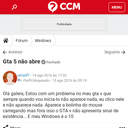
MENU
INÍCIO
JOGOS
WHATSAPP
DICAS
Fórum
Windows
CELULAR
FACEBOOK
JOGOS
WHATSAPP
DOWNLOADS
Anterior
Seguinte
OUTLOOK
EXCEL
CELULAR
FACEBOOK
Gta 5 não abre
INSTAGRAM
JOGOS
GMAIL
WHATSAPP
Fechado
FÓRUM
OUTLOOK
EXCEL
GUIA DE COMPRAS
CELULAR
FACEBOOK
rafaelff
- 14 ago 2016 às 17:32
INSTAGRAM
JOGOS
GMAIL
WHATSAPP
GLOSSÁRIO
Perfil bloqueado -
15 ago 2016 às 05:19
OUTLOOK
EXCEL
GUIA DE COMPRAS
CELULAR
FACEBOOK
INSTAGRAM
JOGOS
GMAIL
WHATSAPP
Olá galera, Estou com um problema no meu gta v que
OUTLOOK
EXCEL
sempre quando vou inicia-lo não aparece nada, eu clico nele
GUIA DE COMPRAS
CELULAR
FACEBOOK
e não aparece nada. Aparece a bolinha do mouse
INSTAGRAM
GMAIL
carregando mas fora isso o GTA v não apresenta sinal de
OUTLOOK
EXCEL
GUIA DE COMPRAS
existência... E meu Windows é o 10
INSTAGRAM
GMAIL