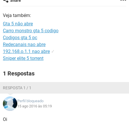
Share
GUIA DE COMPRAS
Veja também:
Gta 5 não abre
Carro monstro gta 5 codigo
Codigos gta 5 pc
Redecanais nao abre
192.168.o.1.1 nao abre
✓
Sniper elite 5 torrent
1 Respostas
RESPOSTA 1 / 1
Perfil bloqueado
15 ago 2016 às 05:19
Oi