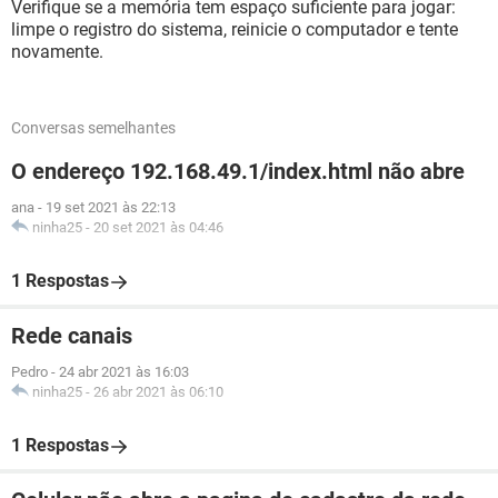
Verifique se a memória tem espaço suficiente para jogar:
limpe o registro do sistema, reinicie o computador e tente
novamente.
Conversas semelhantes
O endereço 192.168.49.1/index.html não abre
ana
-
19 set 2021 às 22:13
ninha25
-
20 set 2021 às 04:46
1 Respostas
Rede canais
Pedro
-
24 abr 2021 às 16:03
ninha25
-
26 abr 2021 às 06:10
1 Respostas