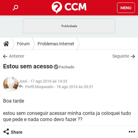
MENU
INÍCIO
JOGOS
WHATSAPP
DICAS
Fórum
Problemas Internet
CELULAR
FACEBOOK
JOGOS
WHATSAPP
DOWNLOADS
Anterior
Seguinte
OUTLOOK
EXCEL
CELULAR
FACEBOOK
Estou sem acesso
INSTAGRAM
JOGOS
GMAIL
WHATSAPP
Fechado
FÓRUM
OUTLOOK
EXCEL
GUIA DE COMPRAS
CELULAR
FACEBOOK
José
- 17 ago 2016 às 14:33
INSTAGRAM
JOGOS
GMAIL
WHATSAPP
GLOSSÁRIO
Perfil bloqueado -
18 ago 2016 às 05:51
OUTLOOK
EXCEL
GUIA DE COMPRAS
CELULAR
FACEBOOK
INSTAGRAM
JOGOS
GMAIL
WHATSAPP
Boa tarde
OUTLOOK
EXCEL
GUIA DE COMPRAS
CELULAR
FACEBOOK
estou sem conseguir acessar minha conta ja coloquei tudo
INSTAGRAM
GMAIL
que pede e nada como devo fazer ??
OUTLOOK
EXCEL
GUIA DE COMPRAS
INSTAGRAM
GMAIL
Share