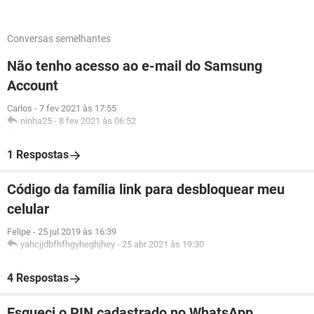
Conversas semelhantes
Não tenho acesso ao e-mail do Samsung
Account
Carlos
-
7 fev 2021 às 17:55
ninha25
-
8 fev 2021 às 06:52
1 Respostas
Código da família link para desbloquear meu
celular
Felipe
-
25 jul 2019 às 16:39
yahcjjdbfhfhgyheghjhey
-
25 abr 2021 às 19:30
4 Respostas
Esqueci o PIN cadastrado no WhatsApp