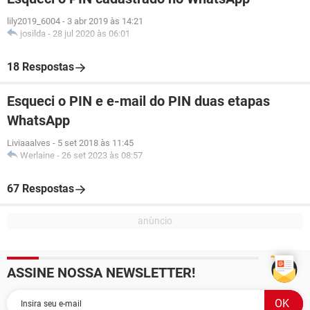
lily2019_6004
-
3 abr 2019 às 14:21
josilda
-
28 jul 2020 às 06:01
18 Respostas
Esqueci o PIN e e-mail do PIN duas etapas
WhatsApp
Liviaaalves
-
5 set 2018 às 11:45
Werlaine
-
26 set 2023 às 08:57
67 Respostas
ASSINE NOSSA NEWSLETTER!