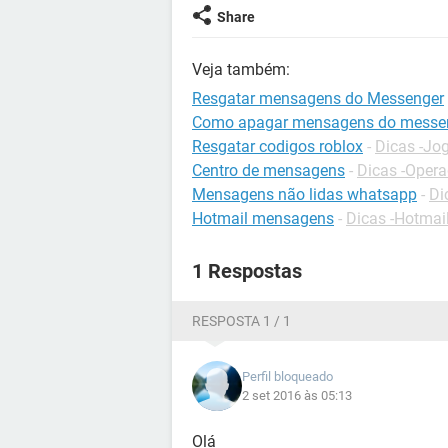
Share
Veja também:
Resgatar mensagens do Messenger
Como apagar mensagens do messe
Resgatar codigos roblox
-
Dicas -Jo
Centro de mensagens
-
Dicas -Oper
Mensagens não lidas whatsapp
-
Di
Hotmail mensagens
-
Dicas -Hotmai
1 Respostas
RESPOSTA 1 / 1
Perfil bloqueado
2 set 2016 às 05:13
Olá