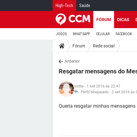
High-Tech
Saúde
FÓRUM
DICAS
JOGOS
WHATSAPP
CELULAR
FACEBOOK
Fórum
Rede social
Anterior
Resgatar mensagens do Me
sintia
- 1 set 2016 às 22:47
Perfil bloqueado -
2 set 2016 às 
Queria resgatar minhas mensagens 