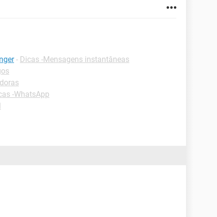
nger
-
Dicas -Mensagens instantâneas
gos
adoras
cas -WhatsApp
l