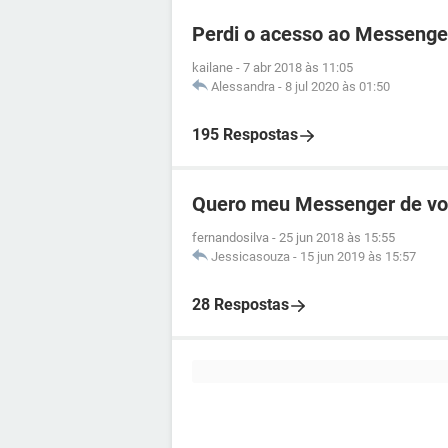
Perdi o acesso ao Messenge
kailane
-
7 abr 2018 às 11:05
Alessandra
-
8 jul 2020 às 01:50
195 Respostas
Quero meu Messenger de vo
fernandosilva
-
25 jun 2018 às 15:55
Jessicasouza
-
15 jun 2019 às 15:57
28 Respostas