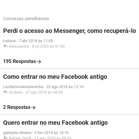
Conversas semelhantes
Perdi o acesso ao Messenger, como recuperá-lo
kailane
-
7 abr 2018 às 11:05
Alessandra
-
8 jul 2020 às 01:50
195 Respostas
Como entrar no meu Facebook antigo
LenitaGonalvesleninha
-
23 ago 2018 às 12:19
Andreia
-
27 ago 2018 às 08:43
2 Respostas
Quero entrar no meu Facebook antigo
gabryela oliveira
-
4 fev 2014 às 13:10
Rafael_0629
-
17 ago 2020 às 09:53