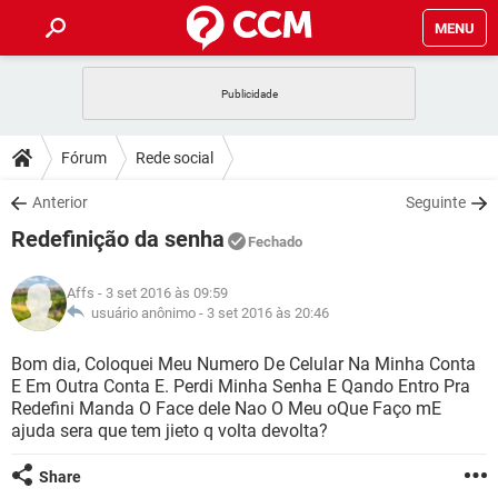
MENU
INÍCIO
JOGOS
WHATSAPP
DICAS
Fórum
Rede social
CELULAR
FACEBOOK
JOGOS
WHATSAPP
DOWNLOADS
Anterior
Seguinte
OUTLOOK
EXCEL
CELULAR
FACEBOOK
Redefinição da senha
INSTAGRAM
JOGOS
GMAIL
WHATSAPP
Fechado
FÓRUM
OUTLOOK
EXCEL
GUIA DE COMPRAS
CELULAR
FACEBOOK
Affs
- 3 set 2016 às 09:59
INSTAGRAM
JOGOS
GMAIL
WHATSAPP
GLOSSÁRIO
usuário anônimo -
3 set 2016 às 20:46
OUTLOOK
EXCEL
GUIA DE COMPRAS
CELULAR
FACEBOOK
INSTAGRAM
JOGOS
GMAIL
WHATSAPP
Bom dia, Coloquei Meu Numero De Celular Na Minha Conta
OUTLOOK
EXCEL
E Em Outra Conta E. Perdi Minha Senha E Qando Entro Pra
GUIA DE COMPRAS
CELULAR
FACEBOOK
Redefini Manda O Face dele Nao O Meu oQue Faço mE
INSTAGRAM
GMAIL
ajuda sera que tem jieto q volta devolta?
OUTLOOK
EXCEL
GUIA DE COMPRAS
INSTAGRAM
GMAIL
Share