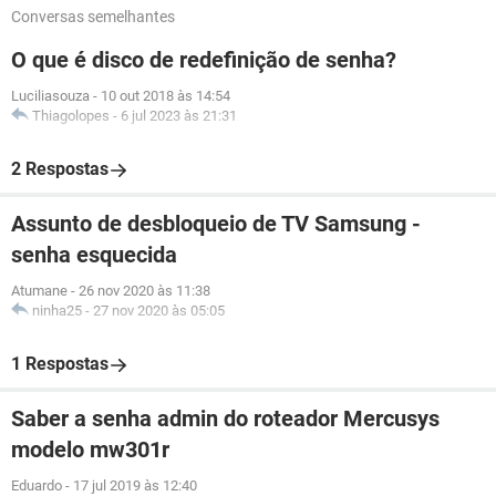
Conversas semelhantes
O que é disco de redefinição de senha?
Luciliasouza
-
10 out 2018 às 14:54
Thiagolopes
-
6 jul 2023 às 21:31
2 Respostas
Assunto de desbloqueio de TV Samsung -
senha esquecida
Atumane
-
26 nov 2020 às 11:38
ninha25
-
27 nov 2020 às 05:05
1 Respostas
Saber a senha admin do roteador Mercusys
modelo mw301r
Eduardo
-
17 jul 2019 às 12:40