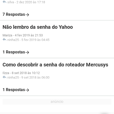
silva
-
2 dez 2020 às 17:18
7 Respostas
Não lembro da senha do Yahoo
Mariza
-
4 fev 2019 às 21:53
ninha25
-
5 fev 2019 às 04:45
1 Respostas
Como descobrir a senha do roteador Mercusys
Ilzza
-
8 set 2018 às 10:12
ninha25
-
9 set 2018 às 06:00
1 Respostas