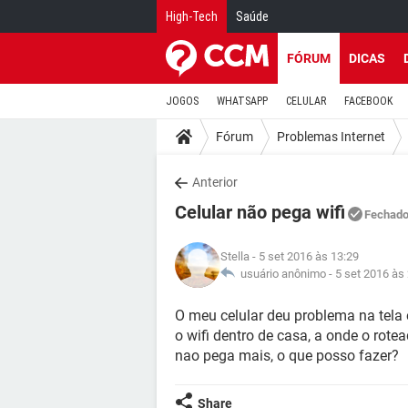
High-Tech
Saúde
FÓRUM
DICAS
JOGOS
WHATSAPP
CELULAR
FACEBOOK
Fórum
Problemas Internet
Anterior
Celular não pega wifi
Fechad
Stella
- 5 set 2016 às 13:29
usuário anônimo -
5 set 2016 às
O meu celular deu problema na tela 
o wifi dentro de casa, a onde o rote
nao pega mais, o que posso fazer?
Share