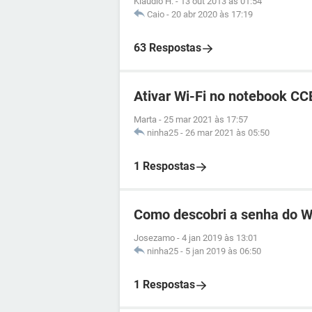
Klaudio H.
-
13 out 2013 às 01:54
Caio
-
20 abr 2020 às 17:19
63 Respostas
Ativar Wi-Fi no notebook CC
Marta
-
25 mar 2021 às 17:57
ninha25
-
26 mar 2021 às 05:50
1 Respostas
Como descobri a senha do Wi
Josezamo
-
4 jan 2019 às 13:01
ninha25
-
5 jan 2019 às 06:50
1 Respostas