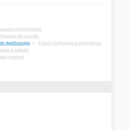
sagens instantâneas
ftwares de criação
de desbloqueio
✓
-
Fórum Softwares e aplicativos
lares e tablets
as Internet