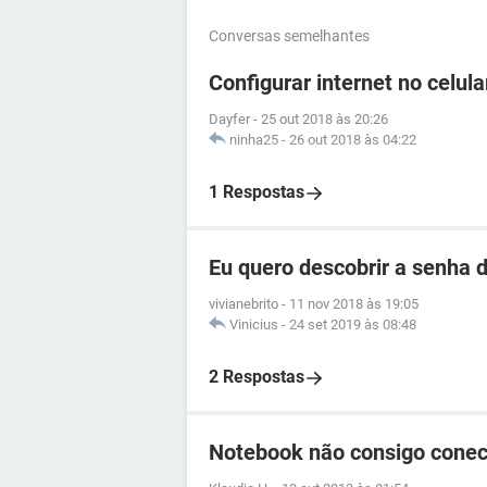
Conversas semelhantes
Configurar internet no celul
Dayfer
-
25 out 2018 às 20:26
ninha25
-
26 out 2018 às 04:22
1 Respostas
Eu quero descobrir a senha d
vivianebrito
-
11 nov 2018 às 19:05
Vinicius
-
24 set 2019 às 08:48
2 Respostas
Notebook não consigo conect