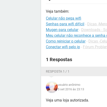
Veja também:
Celular não pega wifi
Senhas para wifi difícil
-
Dicas -Men
Mugen para celular
-
Downloads - So
Meu celular não reconhece a senha 
Como reiniciar o celular
-
Dicas -Celu
Conectar wifi pelo ip
-
Fórum Problem
1 Respostas
RESPOSTA 1 / 1
usuário anônimo
5 set 2016 às 23:13
Veja uma loja autorizada.