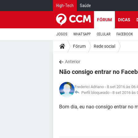
High-Tech
Saúde
FÓRUM
DICAS
JOGOS
WHATSAPP
CELULAR
FACEBOOK
Fórum
Rede social
Anterior
Não consigo entrar no Face
Frederici Adriano
- 8 set 2016 às 06:
Perfil bloqueado -
8 set 2016 às 
Bom dia, eu nao consigo entrar no