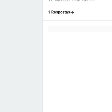
ninha25
-
11 nov 2019 às 05:15
1 Respostas