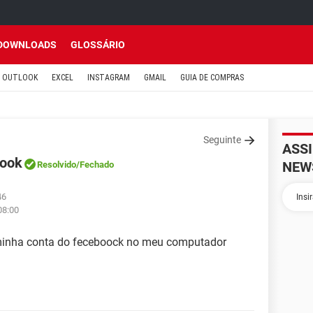
DOWNLOADS
GLOSSÁRIO
OUTLOOK
EXCEL
INSTAGRAM
GMAIL
GUIA DE COMPRAS
Seguinte
ASS
book
NEW
Resolvido
/Fechado
46
08:00
 minha conta do feceboock no meu computador