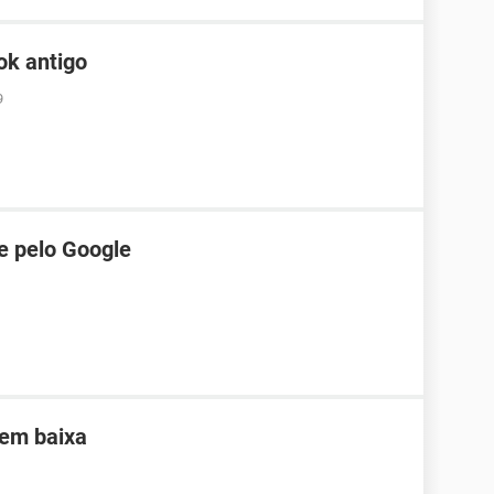
ok antigo
9
e pelo Google
sem baixa