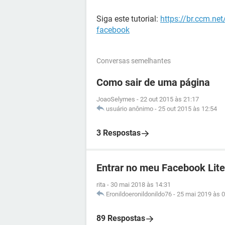
Siga este tutorial:
https://br.ccm.ne
facebook
Conversas semelhantes
Como sair de uma página
JoaoSelymes
-
22 out 2015 às 21:17
usuário anônimo
-
25 out 2015 às 12:54
3 Respostas
Entrar no meu Facebook Lite
rita
-
30 mai 2018 às 14:31
Eronildoeronildonildo76
-
25 mai 2019 às 0
89 Respostas