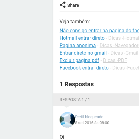
Share
Veja também:
Não consigo entrar na pagina do fa
Hotmail entrar direto
-
Dicas -Hotmai
Pagina anonima
-
Dicas -Navegador
Entrar direto no gmail
-
Dicas -Gmail
Excluir pagina pdf
-
Dicas -PDF
Facebook entrar direto
-
Dicas -Face
1 Respostas
RESPOSTA 1 / 1
Perfil bloqueado
8 set 2016 às 08:00
Oi