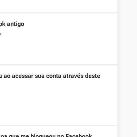
ok antigo
9
ha ao acessar sua conta através deste
oa que me bloqueou no Facebook