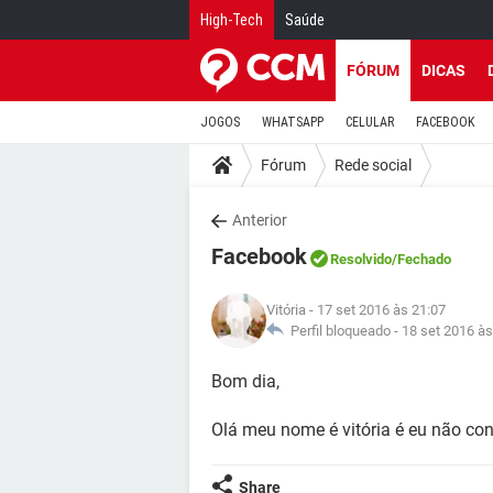
High-Tech
Saúde
FÓRUM
DICAS
JOGOS
WHATSAPP
CELULAR
FACEBOOK
Fórum
Rede social
Anterior
Facebook
Resolvido
/Fechado
Vitória
- 17 set 2016 às 21:07
Perfil bloqueado -
18 set 2016 às
Bom dia,
Olá meu nome é vitória é eu não co
Share