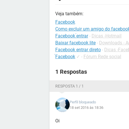
Veja também:
Facebook
Como excluir um amigo do faceboo
Facebook ́entrar
-
Dicas -Hotmail
Baixar facebook lite
-
Downloads - A
Facebook entrar direto
-
Dicas -Face
́Facebook
✓
-
Fórum Rede social
1 Respostas
RESPOSTA 1 / 1
Perfil bloqueado
18 set 2016 às 18:36
Oi