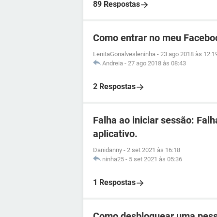
89 Respostas
Como entrar no meu Facebo
LenitaGonalvesleninha
-
23 ago 2018 às 12:1
Andreia
-
27 ago 2018 às 08:43
2 Respostas
Falha ao iniciar sessão: Fal
aplicativo.
Danidanny
-
2 set 2021 às 16:18
ninha25
-
5 set 2021 às 05:36
1 Respostas
Como desbloquear uma pess