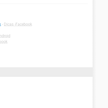
k
-
Dicas -Facebook
ndroid
book