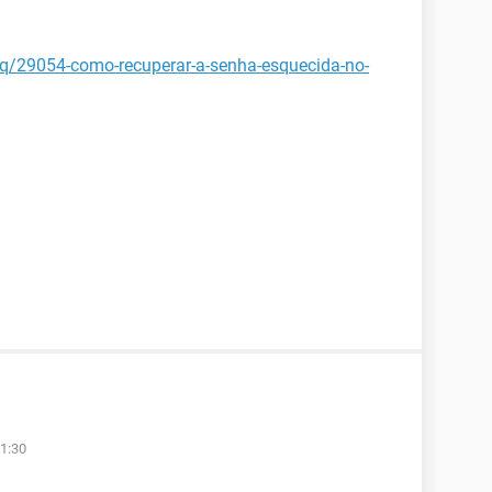
faq/29054-como-recuperar-a-senha-esquecida-no-
1:30