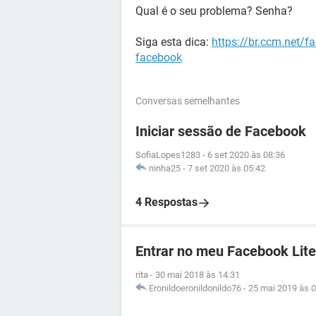
Qual é o seu problema? Senha?
Siga esta dica:
https://br.ccm.net/
facebook
Conversas semelhantes
Iniciar sessão de Facebook
SofiaLopes1283
-
6 set 2020 às 08:36
ninha25
-
7 set 2020 às 05:42
4 Respostas
Entrar no meu Facebook Lite
rita
-
30 mai 2018 às 14:31
Eronildoeronildonildo76
-
25 mai 2019 às 0