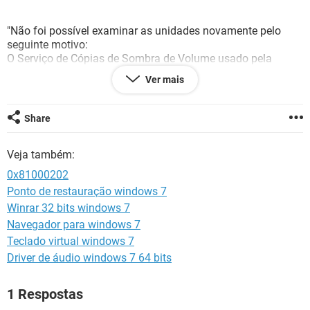
GUIA DE COMPRAS
"Não foi possível examinar as unidades novamente pelo
seguinte motivo:
O Serviço de Cópias de Sombra de Volume usado pela
Restauração do Sistema não está funcionando. Para obter
Ver mais
mais informações consulte o log de eventos. (0x81000202)".
Share
Como posso resolver esse problema!??????
Veja também:
Preciso muito ativá-lo....!!!!!
0x81000202
Ponto de restauração windows 7
Winrar 32 bits windows 7
Muito obrigado,Eduardo!
Navegador para windows 7
Teclado virtual windows 7
Driver de áudio windows 7 64 bits
1 Respostas