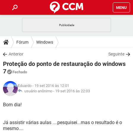
MENU
INÍCIO
JOGOS
WHATSAPP
DICAS
Fórum
Windows
CELULAR
FACEBOOK
JOGOS
WHATSAPP
DOWNLOADS
Anterior
Seguinte
OUTLOOK
EXCEL
CELULAR
FACEBOOK
Proteção do ponto de restauração do windows
INSTAGRAM
JOGOS
GMAIL
WHATSAPP
FÓRUM
OUTLOOK
EXCEL
7
Fechado
GUIA DE COMPRAS
CELULAR
FACEBOOK
INSTAGRAM
JOGOS
GMAIL
WHATSAPP
GLOSSÁRIO
OUTLOOK
EXCEL
Eduardo
- 19 set 2016 às 12:01
GUIA DE COMPRAS
CELULAR
FACEBOOK
usuário anônimo -
19 set 2016 às 22:03
INSTAGRAM
JOGOS
GMAIL
WHATSAPP
OUTLOOK
EXCEL
Bom dia!
GUIA DE COMPRAS
CELULAR
FACEBOOK
INSTAGRAM
GMAIL
OUTLOOK
EXCEL
GUIA DE COMPRAS
Já assistir várias aulas ....pesquisei...mas o resultado é o
INSTAGRAM
GMAIL
mesmo....