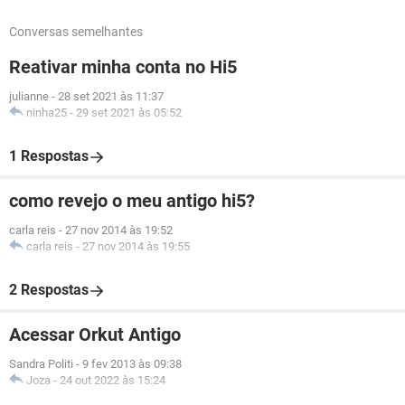
Conversas semelhantes
Reativar minha conta no Hi5
julianne
-
28 set 2021 às 11:37
ninha25
-
29 set 2021 às 05:52
1 Respostas
como revejo o meu antigo hi5?
carla reis
-
27 nov 2014 às 19:52
carla reis
-
27 nov 2014 às 19:55
2 Respostas
Acessar Orkut Antigo
Sandra Politi
-
9 fev 2013 às 09:38
Joza
-
24 out 2022 às 15:24