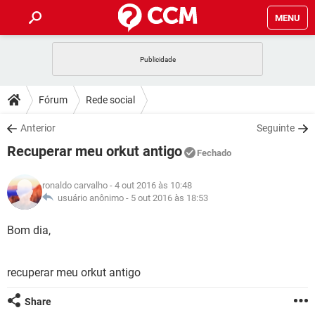
MENU
INÍCIO
JOGOS
WHATSAPP
DICAS
Fórum
Rede social
CELULAR
FACEBOOK
JOGOS
WHATSAPP
DOWNLOADS
Anterior
Seguinte
OUTLOOK
EXCEL
CELULAR
FACEBOOK
Recuperar meu orkut antigo
INSTAGRAM
JOGOS
GMAIL
WHATSAPP
Fechado
FÓRUM
OUTLOOK
EXCEL
GUIA DE COMPRAS
CELULAR
FACEBOOK
ronaldo carvalho
- 4 out 2016 às 10:48
INSTAGRAM
JOGOS
GMAIL
WHATSAPP
GLOSSÁRIO
usuário anônimo -
5 out 2016 às 18:53
OUTLOOK
EXCEL
GUIA DE COMPRAS
CELULAR
FACEBOOK
INSTAGRAM
JOGOS
GMAIL
WHATSAPP
Bom dia,
OUTLOOK
EXCEL
GUIA DE COMPRAS
CELULAR
FACEBOOK
INSTAGRAM
GMAIL
recuperar meu orkut antigo
OUTLOOK
EXCEL
GUIA DE COMPRAS
INSTAGRAM
GMAIL
Share