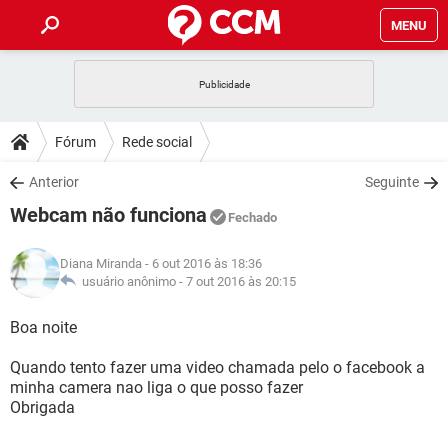
MENU
INÍCIO
JOGOS
WHATSAPP
DICAS
Fórum
Rede social
CELULAR
FACEBOOK
JOGOS
WHATSAPP
DOWNLOADS
Anterior
Seguinte
OUTLOOK
EXCEL
CELULAR
FACEBOOK
Webcam não funciona
INSTAGRAM
JOGOS
GMAIL
WHATSAPP
Fechado
FÓRUM
OUTLOOK
EXCEL
GUIA DE COMPRAS
CELULAR
FACEBOOK
Diana Miranda
- 6 out 2016 às 18:36
INSTAGRAM
JOGOS
GMAIL
WHATSAPP
GLOSSÁRIO
usuário anônimo -
7 out 2016 às 20:15
OUTLOOK
EXCEL
GUIA DE COMPRAS
CELULAR
FACEBOOK
INSTAGRAM
JOGOS
GMAIL
WHATSAPP
Boa noite
OUTLOOK
EXCEL
GUIA DE COMPRAS
CELULAR
FACEBOOK
Quando tento fazer uma video chamada pelo o facebook a
INSTAGRAM
GMAIL
minha camera nao liga o que posso fazer
OUTLOOK
EXCEL
GUIA DE COMPRAS
Obrigada
INSTAGRAM
GMAIL