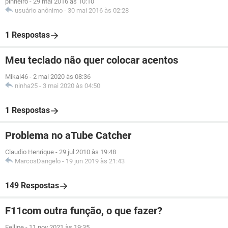
pinheiro
-
29 mai 2016 às 10:10
usuário anônimo
-
30 mai 2016 às 02:28
1 Respostas
Meu teclado não quer colocar acentos
Mikai46
-
2 mai 2020 às 08:36
ninha25
-
3 mai 2020 às 04:50
1 Respostas
Problema no aTube Catcher
Claudio Henrique
-
29 jul 2010 às 19:48
MarcosDangelo
-
19 jun 2019 às 21:43
149 Respostas
F11com outra função, o que fazer?
Fellipe
-
11 nov 2021 às 19:35