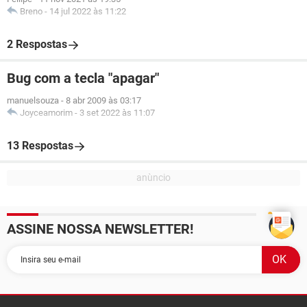
Breno
-
14 jul 2022 às 11:22
2 Respostas
Bug com a tecla "apagar"
manuelsouza
-
8 abr 2009 às 03:17
Joyceamorim
-
3 set 2022 às 11:07
13 Respostas
ASSINE NOSSA NEWSLETTER!