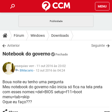
MENU
INÍCIO
JOGOS
WHATSAPP
DICAS
Fórum
Windows
Downloads
CELULAR
FACEBOOK
JOGOS
WHATSAPP
DOWNLOADS
Anterior
Seguinte
OUTLOOK
EXCEL
CELULAR
FACEBOOK
Notebook do governo
INSTAGRAM
JOGOS
GMAIL
WHATSAPP
Fechado
FÓRUM
OUTLOOK
EXCEL
GUIA DE COMPRAS
CELULAR
FACEBOOK
esequias verr
- 11 out 2016 às 23:02
INSTAGRAM
JOGOS
GMAIL
WHATSAPP
GLOSSÁRIO
BMacario
-
12 out 2016 às 04:24
OUTLOOK
EXCEL
GUIA DE COMPRAS
CELULAR
FACEBOOK
INSTAGRAM
JOGOS
GMAIL
WHATSAPP
Boua noite eu tenho uma pergunta
OUTLOOK
EXCEL
Meu notebook do governo não inicia só fica na tela preta
GUIA DE COMPRAS
CELULAR
FACEBOOK
com esses nomes:<del>BIOS setup<f11>boot
INSTAGRAM
GMAIL
menu<tab>skip
OUTLOOK
EXCEL
GUIA DE COMPRAS
Oque eu faço???
INSTAGRAM
GMAIL