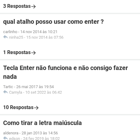
3 Respostas
qual atalho posso usar como enter ?
carlinho
-
14 nov 2014 às 10:21
ninha25
-
15 nov 2014 às 07:56
1 Respostas
Tecla Enter não funciona e não consigo fazer
nada
Tartic
-
26 mai 2017 às 19:54
Camyla
-
10 set 2022 às 06:42
10 Respostas
Como tirar a letra maiúscula
aldenora
-
28 jan 2013 às 14:56
edson
-
24 fev 2019 às 18:02