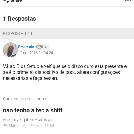
Share
GUIA DE COMPRAS
1 Respostas
RESPOSTA 1 / 1
BMacario
46
12 out 2016 às 04:24
Vá ao Bios Setup e veifique se o disco duro esta presente e
se é o primeiro dispositivo de boot, altere configuraçoes
necessárias e faça restart.
Conversas semelhantes
nao tenho a tecla shift
vinicius
-
21 jul 2012 às 19:47
Marco
-
7 jul 2023 às 13:54