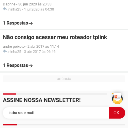
Daphne
-
30 jun 2020 às 20:33
ninha25
-
1 jul 2020 às 04:38
1 Respostas
Não consigo acessar meu roteador tplink
andre peixoto
-
2 abr 2017 às 11:14
ninha25
-
3 abr 2017 às 06:46
1 Respostas
ASSINE NOSSA NEWSLETTER!