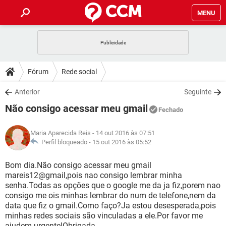
MENU
INÍCIO
JOGOS
WHATSAPP
DICAS
Fórum
Rede social
CELULAR
FACEBOOK
JOGOS
WHATSAPP
DOWNLOADS
Anterior
Seguinte
OUTLOOK
EXCEL
CELULAR
FACEBOOK
Não consigo acessar meu gmail
INSTAGRAM
JOGOS
GMAIL
WHATSAPP
Fechado
FÓRUM
OUTLOOK
EXCEL
GUIA DE COMPRAS
CELULAR
FACEBOOK
Maria Aparecida Reis
- 14 out 2016 às 07:51
INSTAGRAM
JOGOS
GMAIL
WHATSAPP
GLOSSÁRIO
Perfil bloqueado -
15 out 2016 às 05:52
OUTLOOK
EXCEL
GUIA DE COMPRAS
CELULAR
FACEBOOK
INSTAGRAM
JOGOS
GMAIL
WHATSAPP
Bom dia.Não consigo acessar meu gmail
OUTLOOK
EXCEL
mareis12@gmail,pois nao consigo lembrar minha
GUIA DE COMPRAS
CELULAR
FACEBOOK
senha.Todas as opções que o google me da ja fiz,porem nao
INSTAGRAM
GMAIL
consigo me ois minhas lembrar do num de telefone,nem da
OUTLOOK
EXCEL
GUIA DE COMPRAS
data que fiz o gmail.Como faço?Ja estou desesperada,pois
INSTAGRAM
GMAIL
minhas redes sociais são vinculadas a ele.Por favor me
ajudem urgente!Obrigada