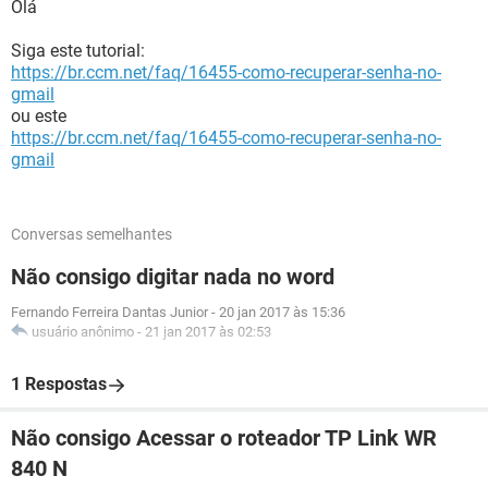
Olá
Siga este tutorial:
https://br.ccm.net/faq/16455-como-recuperar-senha-no-
gmail
ou este
https://br.ccm.net/faq/16455-como-recuperar-senha-no-
gmail
Conversas semelhantes
Não consigo digitar nada no word
Fernando Ferreira Dantas Junior
-
20 jan 2017 às 15:36
usuário anônimo
-
21 jan 2017 às 02:53
1 Respostas
Não consigo Acessar o roteador TP Link WR
840 N