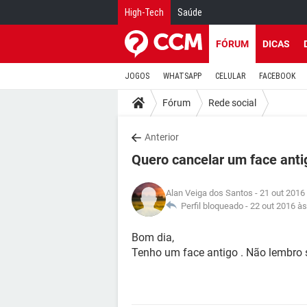
High-Tech
Saúde
FÓRUM
DICAS
JOGOS
WHATSAPP
CELULAR
FACEBOOK
Fórum
Rede social
Anterior
Quero cancelar um face anti
Alan Veiga dos Santos
- 21 out 2016
Perfil bloqueado -
22 out 2016 às
Bom dia,
Tenho um face antigo . Não lembro