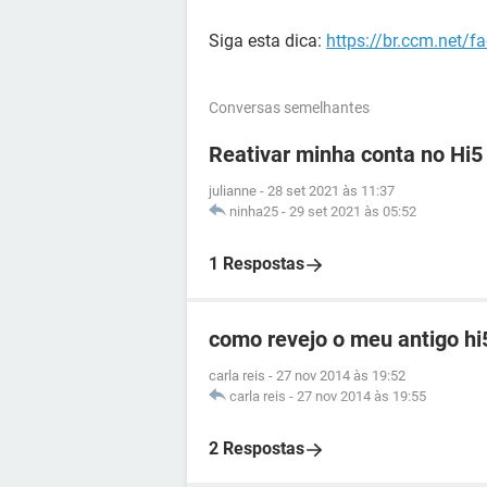
Siga esta dica:
https://br.ccm.net/f
Conversas semelhantes
Reativar minha conta no Hi5
julianne
-
28 set 2021 às 11:37
ninha25
-
29 set 2021 às 05:52
1 Respostas
como revejo o meu antigo hi
carla reis
-
27 nov 2014 às 19:52
carla reis
-
27 nov 2014 às 19:55
2 Respostas