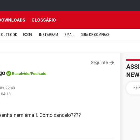
DOWNLOADS
GLOSSÁRIO
OUTLOOK
EXCEL
INSTAGRAM
GMAIL
GUIA DE COMPRAS
Seguinte
ASS
go
NEW
Resolvido
/Fechado
 às 22:49
 04:18
 senha nem email. Como cancelo????