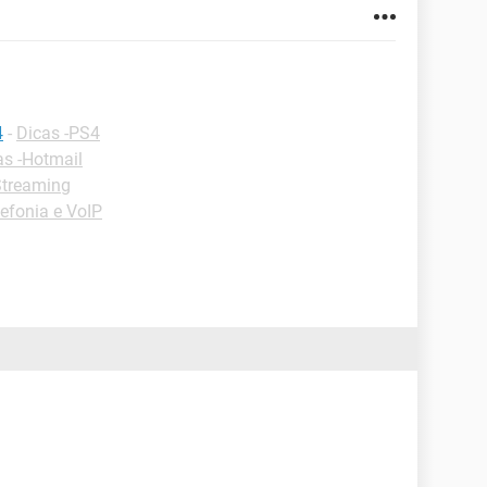
4
-
Dicas -PS4
as -Hotmail
Streaming
efonia e VoIP