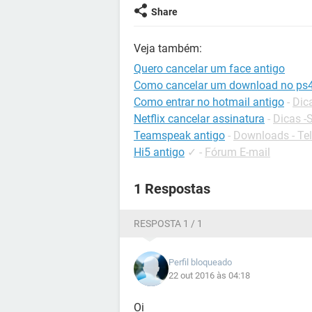
Share
Veja também:
Quero cancelar um face antigo
Como cancelar um download no ps
Como entrar no hotmail antigo
-
Dic
Netflix cancelar assinatura
-
Dicas -
Teamspeak antigo
-
Downloads - Tel
Hi5 antigo
✓
-
Fórum E-mail
1 Respostas
RESPOSTA 1 / 1
Perfil bloqueado
22 out 2016 às 04:18
Oi