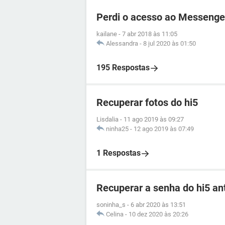
Perdi o acesso ao Messenge
kailane
-
7 abr 2018 às 11:05
Alessandra
-
8 jul 2020 às 01:50
195 Respostas
Recuperar fotos do hi5
Lisdalia
-
11 ago 2019 às 09:27
ninha25
-
12 ago 2019 às 07:49
1 Respostas
Recuperar a senha do hi5 an
soninha_s
-
6 abr 2020 às 13:51
Celina
-
10 dez 2020 às 20:26