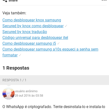
Share
GUIA DE COMPRAS
Veja também:
Como desbloquear knox samsung
Secured by knox como desbloquear
✓
Secured by knox tradução
Código universal para desbloquear itel
Como desbloquear samsung j5
✓
Como desbloquear samsung a10s esqueci a senha sem
formatar
✓
1 Respostas
RESPOSTA 1 / 1
usuário anônimo
28 out 2016 às 03:58
O WhatsApp é criptografado. Tente desinstala-lo e instala-lo