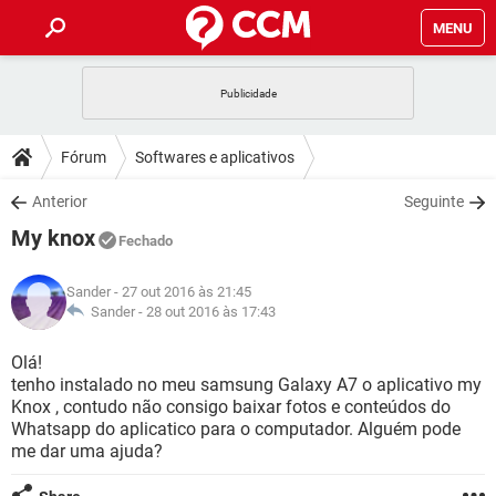
MENU
INÍCIO
JOGOS
WHATSAPP
DICAS
Fórum
Softwares e aplicativos
CELULAR
FACEBOOK
JOGOS
WHATSAPP
DOWNLOADS
Anterior
Seguinte
OUTLOOK
EXCEL
CELULAR
FACEBOOK
My knox
INSTAGRAM
JOGOS
GMAIL
WHATSAPP
Fechado
FÓRUM
OUTLOOK
EXCEL
GUIA DE COMPRAS
CELULAR
FACEBOOK
Sander
- 27 out 2016 às 21:45
INSTAGRAM
JOGOS
GMAIL
WHATSAPP
GLOSSÁRIO
Sander -
28 out 2016 às 17:43
OUTLOOK
EXCEL
GUIA DE COMPRAS
CELULAR
FACEBOOK
INSTAGRAM
JOGOS
GMAIL
WHATSAPP
Olá!
OUTLOOK
EXCEL
tenho instalado no meu samsung Galaxy A7 o aplicativo my
GUIA DE COMPRAS
CELULAR
FACEBOOK
Knox , contudo não consigo baixar fotos e conteúdos do
INSTAGRAM
GMAIL
Whatsapp do aplicatico para o computador. Alguém pode
OUTLOOK
EXCEL
GUIA DE COMPRAS
me dar uma ajuda?
INSTAGRAM
GMAIL