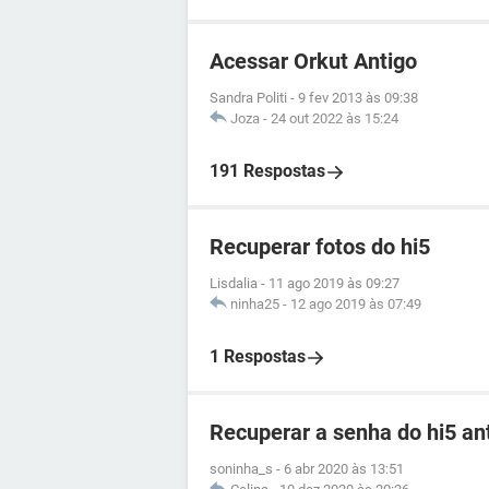
Acessar Orkut Antigo
Sandra Politi
-
9 fev 2013 às 09:38
Joza
-
24 out 2022 às 15:24
191 Respostas
Recuperar fotos do hi5
Lisdalia
-
11 ago 2019 às 09:27
ninha25
-
12 ago 2019 às 07:49
1 Respostas
Recuperar a senha do hi5 an
soninha_s
-
6 abr 2020 às 13:51