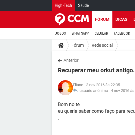
High-Tech
Saúde
FÓRUM
DICAS
JOGOS
WHATSAPP
CELULAR
FACEBOOK
Fórum
Rede social
Anterior
Recuperar meu orkut antigo.
Eliane
- 3 nov 2016 às 22:35
usuário anônimo -
4 nov 2016 às
Bom noite
eu queria saber como faço para recu
,