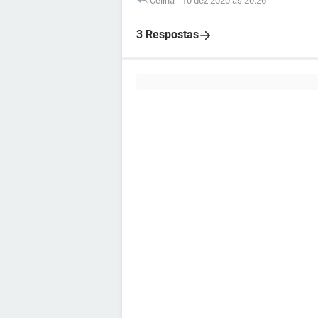
Celina
-
10 dez 2020 às 20:26
3 Respostas