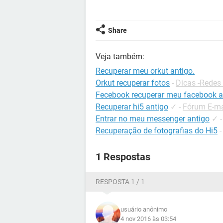
Share
Veja também:
Recuperar meu orkut antigo.
Orkut recuperar fotos
-
Dicas -Redes 
Fecebook recuperar meu facebook a
Recuperar hi5 antigo
✓
-
Fórum E-ma
Entrar no meu messenger antigo
✓
Recuperação de fotografias do Hi5
1 Respostas
RESPOSTA 1 / 1
usuário anônimo
4 nov 2016 às 03:54