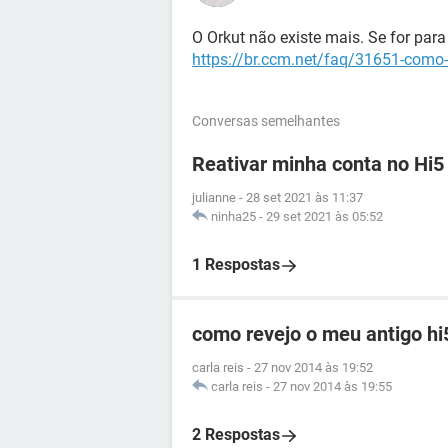
O Orkut não existe mais. Se for para 
https://br.ccm.net/faq/31651-como-
Conversas semelhantes
Reativar minha conta no Hi5
julianne
-
28 set 2021 às 11:37
ninha25
-
29 set 2021 às 05:52
1 Respostas
como revejo o meu antigo hi
carla reis
-
27 nov 2014 às 19:52
carla reis
-
27 nov 2014 às 19:55
2 Respostas