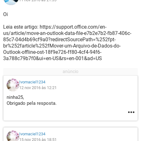
Oi
Leia este artigo: https://support.office.com/en-
us/article/move-an-outlook-data-file-e7b2e7b2-fb87-406c-
85c7-04d4b69cf9a0?redirectSourcePath=%252fpt-
br%252farticle%252fMover-um-Arquivo-de-Dados-do-
Outlook-offline-ost-18f9e726-ff80-4cf4-94f6-
3a788c79b7f0&ui=en-US&rs=en-001&ad=US
Ivomaciel1234
12 nov 2016 às 12:21
ninha25,
Obrigado pela resposta.
Ivomaciel1234
15 nov 2016 às 18:51