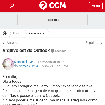
MENU
INÍCIO
JOGOS
WHATSAPP
DICAS
Fórum
Rede social
CELULAR
FACEBOOK
JOGOS
WHATSAPP
DOWNLOADS
Anterior
Seguinte
OUTLOOK
EXCEL
CELULAR
FACEBOOK
Arquivo ost do Outlook
INSTAGRAM
JOGOS
GMAIL
WHATSAPP
Fechado
FÓRUM
OUTLOOK
EXCEL
GUIA DE COMPRAS
CELULAR
FACEBOOK
Ivomaciel1234
- 11 nov 2016 às 16:27
INSTAGRAM
JOGOS
GMAIL
WHATSAPP
GLOSSÁRIO
Ivomaciel1234
-
15 nov 2016 às 18:51
OUTLOOK
EXCEL
GUIA DE COMPRAS
CELULAR
FACEBOOK
INSTAGRAM
JOGOS
GMAIL
WHATSAPP
Bom dia,
OUTLOOK
EXCEL
Olá a todos,
GUIA DE COMPRAS
CELULAR
FACEBOOK
Eu quero corrigir o meu erro Outlook experiência terrível.
INSTAGRAM
GMAIL
Recebo esta mensagem de erro quando eu abrir o arquivo
OUTLOOK
EXCEL
GUIA DE COMPRAS
ost: Não é possível abrir o Outlook.
INSTAGRAM
GMAIL
Alguém poderia me sugerir uma maneira adequada como
abrir um arquivo ost?