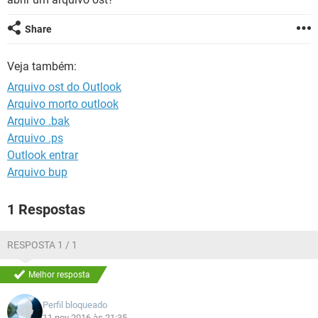
GUIA DE COMPRAS
Share
Veja também:
Arquivo ost do Outlook
Arquivo morto outlook
Arquivo .bak
Arquivo .ps
Outlook entrar
Arquivo bup
1 Respostas
RESPOSTA 1 / 1
Melhor resposta
Perfil bloqueado
11 nov 2016 às 21:35