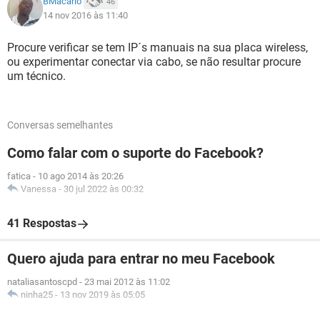
BMacario
46
14 nov 2016 às 11:40
Procure verificar se tem IP´s manuais na sua placa wireless,
ou experimentar conectar via cabo, se não resultar procure
um técnico.
Conversas semelhantes
Como falar com o suporte do Facebook?
fatica
-
10 ago 2014 às 20:26
Vanessa
-
30 jul 2022 às 00:32
41 Respostas
Quero ajuda para entrar no meu Facebook
nataliasantoscpd
-
23 mai 2012 às 11:02
ninha25
-
13 nov 2019 às 05:05