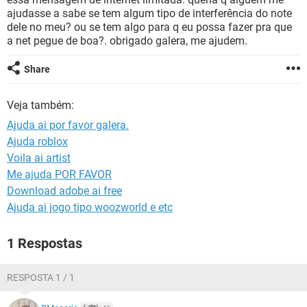
GUIA DE COMPRAS
ajudasse a sabe se tem algum tipo de interferência do note
dele no meu? ou se tem algo para q eu possa fazer pra que
a net pegue de boa?. obrigado galera, me ajudem.
Share
Veja também:
Ajuda ai por favor galera.
Ajuda roblox
Voila ai artist
Me ajuda POR FAVOR
Download adobe ai free
Ajuda ai jogo tipo woozworld e etc
1 Respostas
RESPOSTA 1 / 1