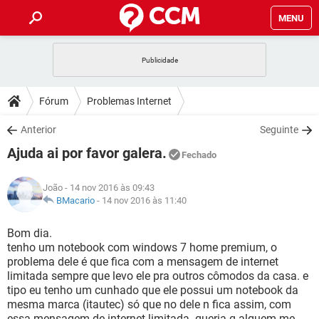
MENU
INÍCIO
JOGOS
WHATSAPP
DICAS
Fórum
Problemas Internet
CELULAR
FACEBOOK
JOGOS
WHATSAPP
DOWNLOADS
Anterior
Seguinte
OUTLOOK
EXCEL
CELULAR
FACEBOOK
Ajuda ai por favor galera.
INSTAGRAM
JOGOS
GMAIL
WHATSAPP
Fechado
FÓRUM
OUTLOOK
EXCEL
GUIA DE COMPRAS
CELULAR
FACEBOOK
João
- 14 nov 2016 às 09:43
INSTAGRAM
JOGOS
GMAIL
WHATSAPP
GLOSSÁRIO
BMacario
-
14 nov 2016 às 11:40
OUTLOOK
EXCEL
GUIA DE COMPRAS
CELULAR
FACEBOOK
INSTAGRAM
JOGOS
GMAIL
WHATSAPP
Bom dia.
OUTLOOK
EXCEL
tenho um notebook com windows 7 home premium, o
GUIA DE COMPRAS
CELULAR
FACEBOOK
problema dele é que fica com a mensagem de internet
INSTAGRAM
GMAIL
limitada sempre que levo ele pra outros cômodos da casa. e
OUTLOOK
EXCEL
GUIA DE COMPRAS
tipo eu tenho um cunhado que ele possui um notebook da
INSTAGRAM
GMAIL
mesma marca (itautec) só que no dele n fica assim, com
essa mensagem de internet limitada. queria q alguem me