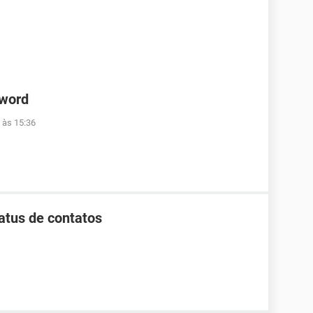
 word
 às 15:36
tus de contatos