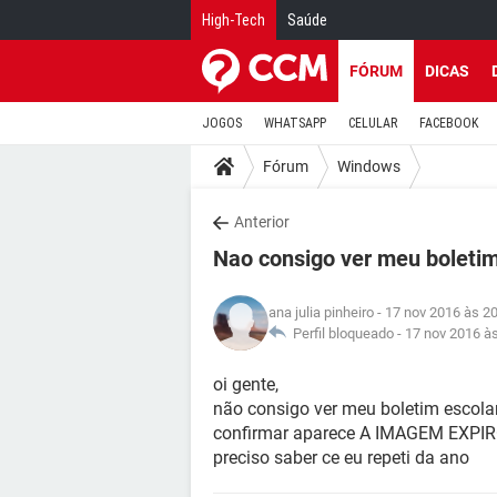
High-Tech
Saúde
FÓRUM
DICAS
JOGOS
WHATSAPP
CELULAR
FACEBOOK
Fórum
Windows
Anterior
Nao consigo ver meu boleti
ana julia pinheiro
- 17 nov 2016 às 2
Perfil bloqueado -
17 nov 2016 à
oi gente,
não consigo ver meu boletim escola
confirmar aparece A IMAGEM EXPI
preciso saber ce eu repeti da ano