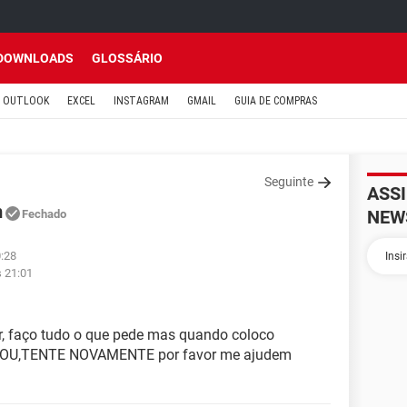
DOWNLOADS
GLOSSÁRIO
OUTLOOK
EXCEL
INSTAGRAM
GMAIL
GUIA DE COMPRAS
Seguinte
ASS
m
NEW
Fechado
0:28
s 21:01
r, faço tudo o que pede mas quando coloco
ROU,TENTE NOVAMENTE por favor me ajudem