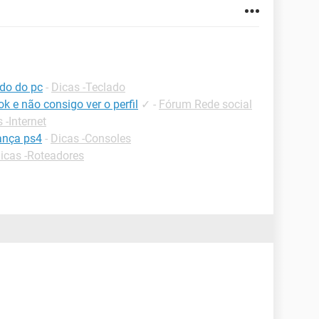
ado do pc
-
Dicas -Teclado
 e não consigo ver o perfil
✓
-
Fórum Rede social
 -Internet
ança ps4
-
Dicas -Consoles
icas -Roteadores