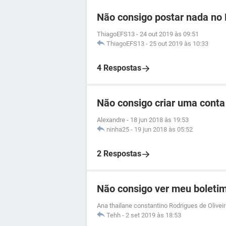
Não consigo postar nada no
ThiagoEFS13
-
24 out 2019 às 09:51
ThiagoEFS13
-
25 out 2019 às 10:33
4 Respostas
Não consigo criar uma cont
Alexandre
-
18 jun 2018 às 19:53
ninha25
-
19 jun 2018 às 05:52
2 Respostas
Não consigo ver meu boletim
Ana thailane constantino Rodrigues de Olivei
Tehh
-
2 set 2019 às 18:53