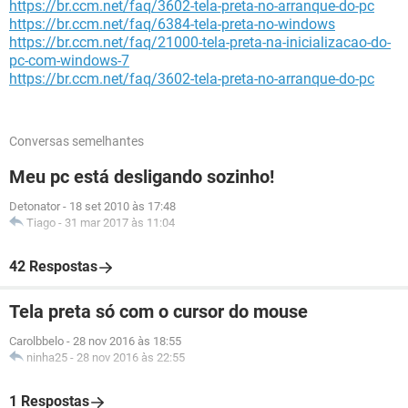
https://br.ccm.net/faq/3602-tela-preta-no-arranque-do-pc
https://br.ccm.net/faq/6384-tela-preta-no-windows
https://br.ccm.net/faq/21000-tela-preta-na-inicializacao-do-
pc-com-windows-7
https://br.ccm.net/faq/3602-tela-preta-no-arranque-do-pc
Conversas semelhantes
Meu pc está desligando sozinho!
Detonator
-
18 set 2010 às 17:48
Tiago
-
31 mar 2017 às 11:04
42 Respostas
Tela preta só com o cursor do mouse
Carolbbelo
-
28 nov 2016 às 18:55
ninha25
-
28 nov 2016 às 22:55
1 Respostas