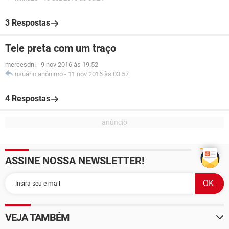
3 Respostas
Tele preta com um traço
mercesdnl
-
9 nov 2016 às 19:52
usuário anônimo
-
11 nov 2016 às 03:57
4 Respostas
ASSINE NOSSA NEWSLETTER!
VEJA TAMBÉM