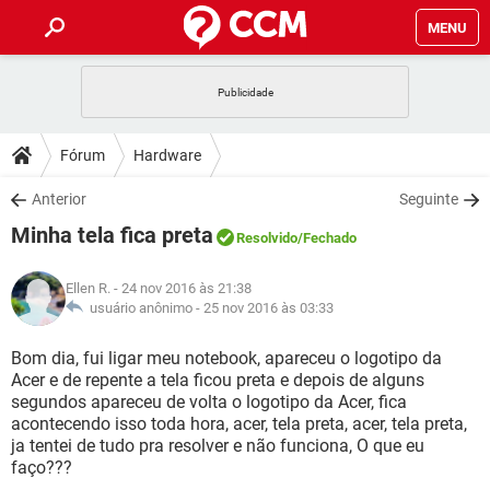
MENU
INÍCIO
JOGOS
WHATSAPP
DICAS
Fórum
Hardware
CELULAR
FACEBOOK
JOGOS
WHATSAPP
DOWNLOADS
Anterior
Seguinte
OUTLOOK
EXCEL
CELULAR
FACEBOOK
Minha tela fica preta
INSTAGRAM
JOGOS
GMAIL
WHATSAPP
Resolvido
/Fechado
FÓRUM
OUTLOOK
EXCEL
GUIA DE COMPRAS
CELULAR
FACEBOOK
Ellen R.
- 24 nov 2016 às 21:38
INSTAGRAM
JOGOS
GMAIL
WHATSAPP
GLOSSÁRIO
usuário anônimo -
25 nov 2016 às 03:33
OUTLOOK
EXCEL
GUIA DE COMPRAS
CELULAR
FACEBOOK
INSTAGRAM
JOGOS
GMAIL
WHATSAPP
Bom dia, fui ligar meu notebook, apareceu o logotipo da
OUTLOOK
EXCEL
Acer e de repente a tela ficou preta e depois de alguns
GUIA DE COMPRAS
CELULAR
FACEBOOK
segundos apareceu de volta o logotipo da Acer, fica
INSTAGRAM
GMAIL
acontecendo isso toda hora, acer, tela preta, acer, tela preta,
OUTLOOK
EXCEL
GUIA DE COMPRAS
ja tentei de tudo pra resolver e não funciona, O que eu
INSTAGRAM
GMAIL
faço???