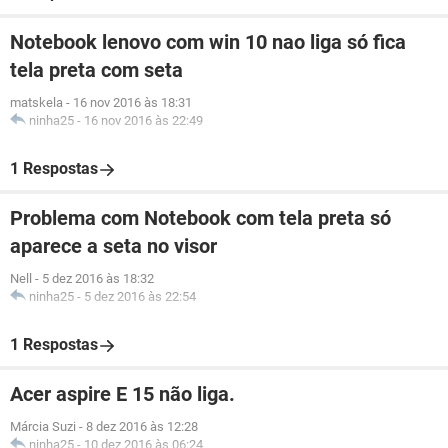
Notebook lenovo com win 10 nao liga só fica
tela preta com seta
matskela
-
16 nov 2016 às 18:31
ninha25
-
16 nov 2016 às 22:49
1 Respostas
Problema com Notebook com tela preta só
aparece a seta no visor
Nell
-
5 dez 2016 às 18:32
ninha25
-
5 dez 2016 às 22:54
1 Respostas
Acer aspire E 15 não liga.
Márcia Suzi
-
8 dez 2016 às 12:28
ninha25
-
10 dez 2016 às 06:24