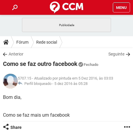
MENU
INÍCIO
JOGOS
WHATSAPP
DICAS
Fórum
Rede social
CELULAR
FACEBOOK
JOGOS
WHATSAPP
DOWNLOADS
Anterior
Seguinte
OUTLOOK
EXCEL
CELULAR
FACEBOOK
Como se faz outro facebook
INSTAGRAM
JOGOS
GMAIL
WHATSAPP
Fechado
FÓRUM
OUTLOOK
EXCEL
GUIA DE COMPRAS
CELULAR
FACEBOOK
5707.15
- Atualizado por pintuda em 5 Dez 2016, às 03:03
INSTAGRAM
JOGOS
GMAIL
WHATSAPP
GLOSSÁRIO
Perfil bloqueado -
5 dez 2016 às 05:28
OUTLOOK
EXCEL
GUIA DE COMPRAS
CELULAR
FACEBOOK
INSTAGRAM
JOGOS
GMAIL
WHATSAPP
Bom dia,
OUTLOOK
EXCEL
GUIA DE COMPRAS
CELULAR
FACEBOOK
INSTAGRAM
GMAIL
Como se faz mais um facebook
OUTLOOK
EXCEL
GUIA DE COMPRAS
INSTAGRAM
GMAIL
Share