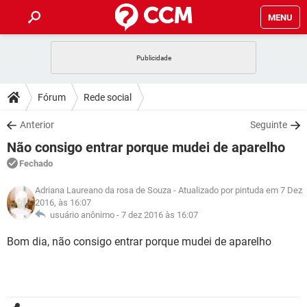
MENU
INÍCIO
JOGOS
WHATSAPP
DICAS
Fórum
Rede social
CELULAR
FACEBOOK
JOGOS
WHATSAPP
DOWNLOADS
Anterior
Seguinte
OUTLOOK
EXCEL
CELULAR
FACEBOOK
Não consigo entrar porque mudei de aparelho
INSTAGRAM
JOGOS
GMAIL
WHATSAPP
FÓRUM
OUTLOOK
EXCEL
Fechado
GUIA DE COMPRAS
CELULAR
FACEBOOK
INSTAGRAM
JOGOS
GMAIL
WHATSAPP
Adriana Laureano da rosa de Souza
- Atualizado por pintuda em 7 Dez
GLOSSÁRIO
OUTLOOK
EXCEL
2016, às 16:07
GUIA DE COMPRAS
CELULAR
FACEBOOK
usuário anônimo -
7 dez 2016 às 16:07
INSTAGRAM
JOGOS
GMAIL
WHATSAPP
OUTLOOK
EXCEL
Bom dia, não consigo entrar porque mudei de aparelho
GUIA DE COMPRAS
CELULAR
FACEBOOK
INSTAGRAM
GMAIL
OUTLOOK
EXCEL
GUIA DE COMPRAS
INSTAGRAM
GMAIL