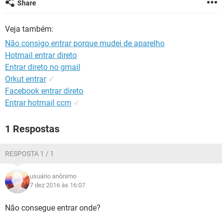
Share
GUIA DE COMPRAS
Veja também:
Não consigo entrar porque mudei de aparelho
Hotmail entrar direto
Entrar direto no gmail
Orkut entrar
✓
Facebook entrar direto
Entrar hotmail ccm
✓
1 Respostas
RESPOSTA 1 / 1
usuário anônimo
7 dez 2016 às 16:07
Não consegue entrar onde?