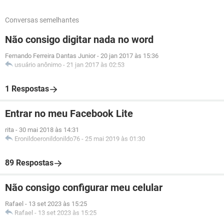
Conversas semelhantes
Não consigo digitar nada no word
Fernando Ferreira Dantas Junior
-
20 jan 2017 às 15:36
usuário anônimo
-
21 jan 2017 às 02:53
1 Respostas
Entrar no meu Facebook Lite
rita
-
30 mai 2018 às 14:31
Eronildoeronildonildo76
-
25 mai 2019 às 01:30
89 Respostas
Não consigo configurar meu celular
Rafael
-
13 set 2023 às 15:25
Rafael
-
13 set 2023 às 15:25