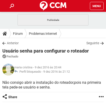
MENU
INÍCIO
JOGOS
WHATSAPP
DICAS
Fórum
Problemas Internet
CELULAR
FACEBOOK
JOGOS
WHATSAPP
DOWNLOADS
Anterior
Seguinte
OUTLOOK
EXCEL
CELULAR
FACEBOOK
Usuário senha para configurar o roteador
INSTAGRAM
JOGOS
GMAIL
WHATSAPP
FÓRUM
OUTLOOK
EXCEL
Fechado
GUIA DE COMPRAS
CELULAR
FACEBOOK
INSTAGRAM
JOGOS
GMAIL
WHATSAPP
GLOSSÁRIO
OUTLOOK
maria cristina
- 9 dez 2016 às 20:44
EXCEL
GUIA DE COMPRAS
CELULAR
FACEBOOK
Perfil bloqueado -
9 dez 2016 às 21:12
INSTAGRAM
JOGOS
GMAIL
WHATSAPP
OUTLOOK
EXCEL
Não consigo abrir a instalação do roteador,pois na primeira
GUIA DE COMPRAS
CELULAR
FACEBOOK
tela pede-se usuário e senha.
INSTAGRAM
GMAIL
OUTLOOK
EXCEL
GUIA DE COMPRAS
Share
INSTAGRAM
GMAIL