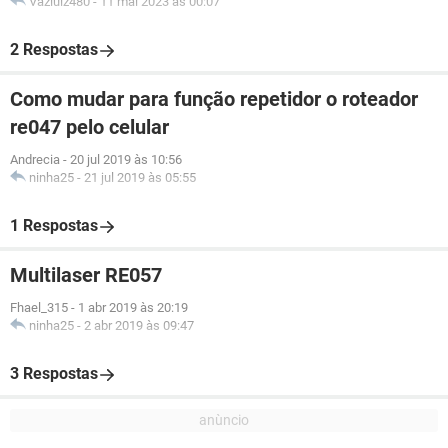
Vazluiz480
-
11 mai 2023 às 00:07
2 Respostas
Como mudar para função repetidor o roteador
re047 pelo celular
Andrecia
-
20 jul 2019 às 10:56
ninha25
-
21 jul 2019 às 05:55
1 Respostas
Multilaser RE057
Fhael_315
-
1 abr 2019 às 20:19
ninha25
-
2 abr 2019 às 09:47
3 Respostas