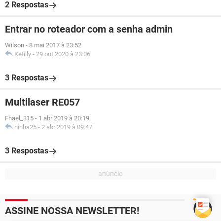
2 Respostas
Entrar no roteador com a senha admin
Wilson
-
8 mai 2017 à 23:52
Ketilly
-
29 out 2020 à 23:06
3 Respostas
Multilaser RE057
Fhael_315
-
1 abr 2019 à 20:19
ninha25
-
2 abr 2019 à 09:47
3 Respostas
ASSINE NOSSA NEWSLETTER!