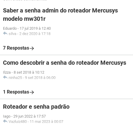
Saber a senha admin do roteador Mercusys
modelo mw301r
Eduardo
-
17 jul 2019 à 12:40
silva
-
2 dez 2020 à 17:18
7 Respostas
Como descobrir a senha do roteador Mercusys
Ilzza
-
8 set 2018 à 10:12
ninha25
-
9 set 2018 à 06:00
1 Respostas
Roteador e senha padrão
Iago
-
29 jun 2022 à 17:57
Vazluiz480
-
11 mai 2023 à 00:07