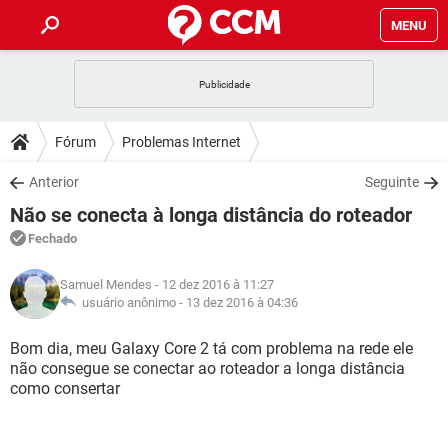
MENU
INÍCIO
JOGOS
WHATSAPP
DICAS
Fórum
Problemas Internet
CELULAR
FACEBOOK
JOGOS
WHATSAPP
DOWNLOADS
Anterior
Seguinte
OUTLOOK
EXCEL
CELULAR
FACEBOOK
Não se conecta à longa distância do roteador
INSTAGRAM
JOGOS
GMAIL
WHATSAPP
FÓRUM
OUTLOOK
EXCEL
Fechado
GUIA DE COMPRAS
CELULAR
FACEBOOK
INSTAGRAM
JOGOS
GMAIL
WHATSAPP
GLOSSÁRIO
OUTLOOK
Samuel Mendes
- 12 dez 2016 à 11:27
EXCEL
GUIA DE COMPRAS
CELULAR
FACEBOOK
usuário anônimo -
13 dez 2016 à 04:36
INSTAGRAM
JOGOS
GMAIL
WHATSAPP
OUTLOOK
EXCEL
Bom dia, meu Galaxy Core 2 tá com problema na rede ele
GUIA DE COMPRAS
CELULAR
FACEBOOK
não consegue se conectar ao roteador a longa distância
INSTAGRAM
GMAIL
como consertar
OUTLOOK
EXCEL
GUIA DE COMPRAS
INSTAGRAM
GMAIL