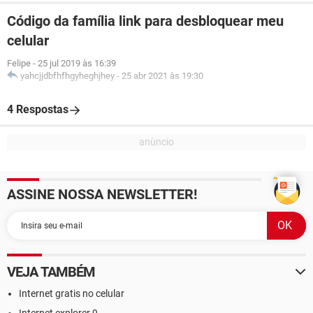
Código da família link para desbloquear meu
celular
Felipe
-
25 jul 2019 às 16:39
yahcjjdbfhfhgyheghjhey
-
25 abr 2021 às 19:30
4 Respostas
ASSINE NOSSA NEWSLETTER!
VEJA TAMBÉM
Internet gratis no celular