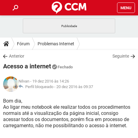
MENU
INÍCIO
JOGOS
WHATSAPP
DICAS
Fórum
Problemas Internet
CELULAR
FACEBOOK
JOGOS
WHATSAPP
DOWNLOADS
Anterior
Seguinte
OUTLOOK
EXCEL
CELULAR
FACEBOOK
Acesso a internet
INSTAGRAM
JOGOS
GMAIL
WHATSAPP
Fechado
FÓRUM
OUTLOOK
EXCEL
GUIA DE COMPRAS
CELULAR
FACEBOOK
Nilvan
- 19 dez 2016 às 14:26
INSTAGRAM
JOGOS
GMAIL
WHATSAPP
GLOSSÁRIO
Perfil bloqueado -
20 dez 2016 às 09:37
OUTLOOK
EXCEL
GUIA DE COMPRAS
CELULAR
FACEBOOK
INSTAGRAM
JOGOS
GMAIL
WHATSAPP
Bom dia,
OUTLOOK
EXCEL
Ao ligar meu notebook ele realizar todos os procedimentos
GUIA DE COMPRAS
CELULAR
FACEBOOK
normais até a visualização da página inicial, consigo
INSTAGRAM
GMAIL
acessar todos os documentos, porém fica em processo de
OUTLOOK
EXCEL
GUIA DE COMPRAS
carregamento, não me possibilitando o acesso à internet.
INSTAGRAM
GMAIL