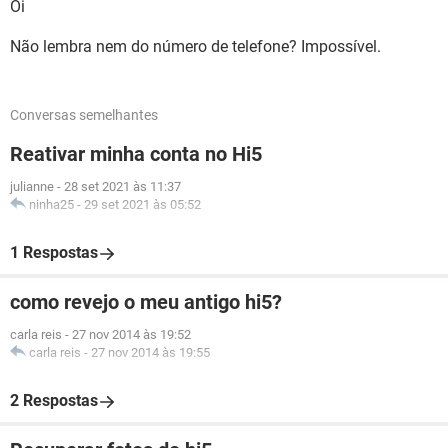
Oi
Não lembra nem do número de telefone? Impossível.
Conversas semelhantes
Reativar minha conta no Hi5
julianne
-
28 set 2021 às 11:37
ninha25
-
29 set 2021 às 05:52
1 Respostas
como revejo o meu antigo hi5?
carla reis
-
27 nov 2014 às 19:52
carla reis
-
27 nov 2014 às 19:55
2 Respostas