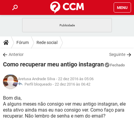
MENU
INÍCIO
JOGOS
WHATSAPP
DICAS
Fórum
Rede social
CELULAR
FACEBOOK
JOGOS
WHATSAPP
DOWNLOADS
Anterior
Seguinte
OUTLOOK
EXCEL
CELULAR
FACEBOOK
Como recuperar meu antigo instagran
INSTAGRAM
JOGOS
GMAIL
WHATSAPP
Fechado
FÓRUM
OUTLOOK
EXCEL
GUIA DE COMPRAS
CELULAR
FACEBOOK
Aretusa Andrade Silva
- 22 dez 2016 às 05:06
INSTAGRAM
JOGOS
GMAIL
WHATSAPP
GLOSSÁRIO
Perfil bloqueado -
22 dez 2016 às 06:42
OUTLOOK
EXCEL
GUIA DE COMPRAS
CELULAR
FACEBOOK
INSTAGRAM
JOGOS
GMAIL
WHATSAPP
Bom dia,
OUTLOOK
EXCEL
A alguns meses não consigo ver meu antigo instagran, ele
GUIA DE COMPRAS
CELULAR
FACEBOOK
esta ativo ainda mas eu nao consigo ver. Como faço para
INSTAGRAM
GMAIL
recuperar. Não lembro de senha e nem do email?
OUTLOOK
EXCEL
GUIA DE COMPRAS
INSTAGRAM
GMAIL