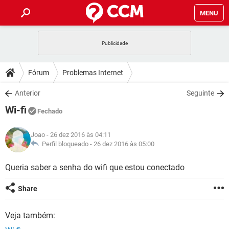
MENU
INÍCIO
JOGOS
WHATSAPP
DICAS
Fórum
Problemas Internet
CELULAR
FACEBOOK
JOGOS
WHATSAPP
DOWNLOADS
Anterior
Seguinte
OUTLOOK
EXCEL
CELULAR
FACEBOOK
Wi-fi
INSTAGRAM
JOGOS
GMAIL
WHATSAPP
Fechado
FÓRUM
OUTLOOK
EXCEL
GUIA DE COMPRAS
CELULAR
FACEBOOK
Joao
- 26 dez 2016 às 04:11
INSTAGRAM
JOGOS
GMAIL
WHATSAPP
GLOSSÁRIO
Perfil bloqueado -
26 dez 2016 às 05:00
OUTLOOK
EXCEL
GUIA DE COMPRAS
CELULAR
FACEBOOK
INSTAGRAM
JOGOS
GMAIL
WHATSAPP
Queria saber a senha do wifi que estou conectado
OUTLOOK
EXCEL
GUIA DE COMPRAS
CELULAR
FACEBOOK
Share
INSTAGRAM
GMAIL
OUTLOOK
EXCEL
GUIA DE COMPRAS
Veja também:
INSTAGRAM
GMAIL