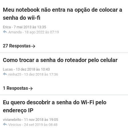
Meu notebook não entra na opção de colocar a
senha do wii-fi
Erica
-
7 mai 2013 às 13:35
Amanda
-
18 ago 2022 às 07:19
27 Respostas
Como trocar a senha do roteador pelo celular
Lucas
-
13 dez 2018 às 10:43
ninha25
-
13 dez 2018 às 17:36
1 Respostas
Eu quero descobrir a senha do Wi-Fi pelo
endereço IP
vivianebrito
-
11 nov 2018 às 19:05
Vinicius
-
24 set 2019 às 08:48