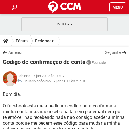
MENU
INÍCIO
JOGOS
WHATSAPP
DICAS
Fórum
Rede social
CELULAR
FACEBOOK
JOGOS
WHATSAPP
DOWNLOADS
Anterior
Seguinte
OUTLOOK
EXCEL
CELULAR
FACEBOOK
Código de confirmação de conta
INSTAGRAM
JOGOS
GMAIL
WHATSAPP
Fechado
FÓRUM
OUTLOOK
EXCEL
GUIA DE COMPRAS
CELULAR
FACEBOOK
Fabiana
- 7 jan 2017 às 09:07
INSTAGRAM
JOGOS
GMAIL
WHATSAPP
GLOSSÁRIO
usuário anônimo -
7 jan 2017 às 21:13
OUTLOOK
EXCEL
GUIA DE COMPRAS
CELULAR
FACEBOOK
INSTAGRAM
JOGOS
GMAIL
WHATSAPP
Bom dia,
OUTLOOK
EXCEL
GUIA DE COMPRAS
CELULAR
FACEBOOK
O facebook esta me a pedir um código para confirmar a
INSTAGRAM
GMAIL
minha conta mas nao recebo nada nem por email nem por
OUTLOOK
EXCEL
GUIA DE COMPRAS
telemóvel, nao recebendo nada nao consigo aceder a minha
INSTAGRAM
GMAIL
conta porque me pedem esse código para mudar a minha
palavra passe pois nao me lembro da anterior.