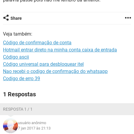
GUIA DE COMPRAS
Share
Veja também:
Código de confirmação de conta
Hotmail entrar direto na minha conta caixa de entrada
Código ascii
Código universal para desbloquear itel
Nao recebi o codigo de confirmação do whatsapp
Codigo de erro 39
1 Respostas
RESPOSTA 1 / 1
usuário anônimo
7 jan 2017 às 21:13