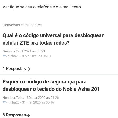
Verifique se deu o telefone e o e-mail certo.
Conversas semelhantes
Qual é o código universal para desbloquear
celular ZTE pra todas redes?
Omildo
-
2 out 2021 às 08:53
ninha25
-
3 out 2021 às 05:01
1 Respostas
Esqueci o código de segurança para
desbloquear o teclado do Nokia Asha 201
HenriqueTeles
-
30 mar 2020 às 01:26
ninha25
-
31 mar 2020 às 05:16
3 Respostas