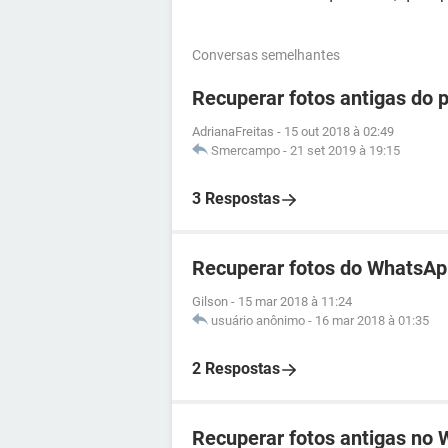
Conversas semelhantes
Recuperar fotos antigas do 
AdrianaFreitas
-
15 out 2018 à 02:49
Smercampo
-
21 set 2019 à 19:15
3 Respostas
Recuperar fotos do WhatsA
Gilson
-
15 mar 2018 à 11:24
usuário anônimo
-
16 mar 2018 à 01:35
2 Respostas
Recuperar fotos antigas no