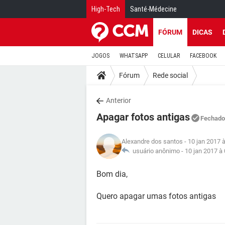
High-Tech
Santé-Médecine
FÓRUM
DICAS
JOGOS
WHATSAPP
CELULAR
FACEBOOK
Fórum
Rede social
Anterior
Apagar fotos antigas
Fechado
Alexandre dos santos
- 10 jan 2017 
usuário anônimo -
10 jan 2017 à
Bom dia,
Quero apagar umas fotos antigas