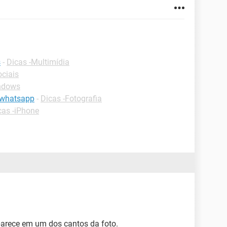
s
-
Dicas -Multimídia
ociais
ndows
 whatsapp
-
Dicas -Fotografia
cas -iPhone
aparece em um dos cantos da foto.