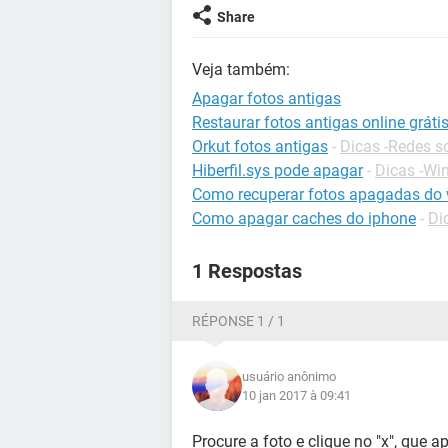
Share
Veja também:
Apagar fotos antigas
Restaurar fotos antigas online gráti
Orkut fotos antigas
-
Dicas -Redes s
Hiberfil.sys pode apagar
-
Dicas -Wi
Como recuperar fotos apagadas do
Como apagar caches do iphone
-
Di
1 Respostas
RÉPONSE 1 / 1
usuário anônimo
10 jan 2017 à 09:41
Procure a foto e clique no "x", que 