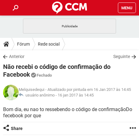
MENU
INÍCIO
JOGOS
WHATSAPP
DICAS
Fórum
Rede social
CELULAR
FACEBOOK
JOGOS
WHATSAPP
DOWNLOADS
Anterior
Seguinte
OUTLOOK
EXCEL
CELULAR
FACEBOOK
Não recebi o código de confirmação do
INSTAGRAM
JOGOS
GMAIL
WHATSAPP
FÓRUM
OUTLOOK
EXCEL
Facebook
Fechado
GUIA DE COMPRAS
CELULAR
FACEBOOK
INSTAGRAM
JOGOS
GMAIL
WHATSAPP
GLOSSÁRIO
OUTLOOK
EXCEL
Melquisedequi
- Atualizado por pintuda em 16 Jan 2017 às 14:45
GUIA DE COMPRAS
CELULAR
FACEBOOK
usuário anônimo -
16 jan 2017 às 14:45
INSTAGRAM
JOGOS
GMAIL
WHATSAPP
OUTLOOK
EXCEL
Bom dia, eu nao to ressebendo o código de confirmaçãoDo
GUIA DE COMPRAS
CELULAR
FACEBOOK
INSTAGRAM
GMAIL
fecebook por que
OUTLOOK
EXCEL
GUIA DE COMPRAS
Share
INSTAGRAM
GMAIL