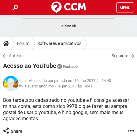
MENU
INÍCIO
JOGOS
WHATSAPP
DICAS
Fórum
Softwares e aplicativos
CELULAR
FACEBOOK
JOGOS
WHATSAPP
DOWNLOADS
Anterior
Seguinte
OUTLOOK
EXCEL
CELULAR
FACEBOOK
Acesso ao YouTube
INSTAGRAM
JOGOS
GMAIL
WHATSAPP
Fechado
FÓRUM
OUTLOOK
EXCEL
GUIA DE COMPRAS
CELULAR
FACEBOOK
jose
- Atualizado por pintuda em 16 Jan 2017 às 14:40
INSTAGRAM
JOGOS
GMAIL
WHATSAPP
GLOSSÁRIO
usuário anônimo -
16 jan 2017 às 14:41
OUTLOOK
EXCEL
GUIA DE COMPRAS
CELULAR
FACEBOOK
INSTAGRAM
JOGOS
GMAIL
WHATSAPP
Boa tarde ,sou cadastrado no youtube e ñ consiga acessar
OUTLOOK
EXCEL
minha conta, esta como zico 9978 o que fazer, eu sempre
GUIA DE COMPRAS
CELULAR
FACEBOOK
gostei de usar o youtube, e ñ no google, sem mais meus
INSTAGRAM
GMAIL
agradecimentos.
OUTLOOK
EXCEL
GUIA DE COMPRAS
INSTAGRAM
GMAIL
Share