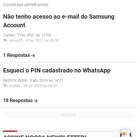
Conversas semelhantes
Não tenho acesso ao e-mail do Samsung
Account
Carlos
-
7 fev 2021 às 17:55
ninha25
-
8 fev 2021 às 06:52
1 Respostas
Esqueci o PIN cadastrado no WhatsApp
lily2019_6004
-
3 abr 2019 às 14:21
josilda
-
28 jul 2020 às 06:01
18 Respostas