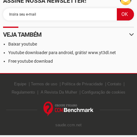
ASSINE NOSSA NEWSLETTER!
VEJA TAMBÉM
Baixar youtube
Youtube downloader para android, grátis! www.yt3dl.net
Free youtube download
Equipe
Termos de uso
Política de Privacidade
Contato
Regulamento
A Revista Da Mulher
Configuração de cookies
saude.ccm.net