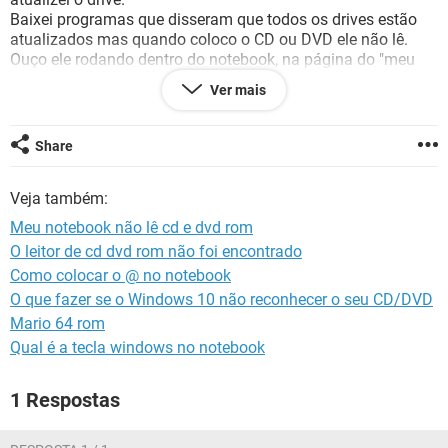
GUIA DE COMPRAS
Baixei programas que disseram que todos os drives estão
atualizados mas quando coloco o CD ou DVD ele não lê.
Ouço ele rodando dentro do notebook, na página do "meu
computador" a setinha aparece com um simbolo de CD mas
Ver mais
nada entra.
O que pode ser?
Share
Veja também:
Meu notebook não lê cd e dvd rom
O leitor de cd dvd rom não foi encontrado
Como colocar o @ no notebook
O que fazer se o Windows 10 não reconhecer o seu CD/DVD
Mario 64 rom
Qual é a tecla windows no notebook
1 Respostas