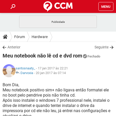
MENU
INÍCIO
JOGOS
WHATSAPP
DICAS
Fórum
Hardware
CELULAR
FACEBOOK
JOGOS
WHATSAPP
DOWNLOADS
Anterior
Seguinte
OUTLOOK
EXCEL
CELULAR
FACEBOOK
Meu notebook não lê cd e dvd rom
INSTAGRAM
JOGOS
GMAIL
WHATSAPP
Fechado
FÓRUM
OUTLOOK
EXCEL
GUIA DE COMPRAS
CELULAR
FACEBOOK
santosnaaty_
- 17 jan 2017 às 22:21
INSTAGRAM
JOGOS
GMAIL
WHATSAPP
GLOSSÁRIO
Darvoxia
-
20 jan 2017 às 07:14
OUTLOOK
EXCEL
GUIA DE COMPRAS
CELULAR
FACEBOOK
INSTAGRAM
JOGOS
GMAIL
WHATSAPP
Bom Dia,
OUTLOOK
EXCEL
Meu notebook positivo sim+ não ligava então formatei ele
GUIA DE COMPRAS
CELULAR
FACEBOOK
no boot pelo pendrive pois não tinha cd.
INSTAGRAM
GMAIL
Após isso instalei o windows 7 professional nele, instalei o
OUTLOOK
EXCEL
GUIA DE COMPRAS
drive de internet e quando tentei instalar o drive da
INSTAGRAM
GMAIL
impressora por cd ele não leu, já entrei nas configurações e
atualizei o drive.