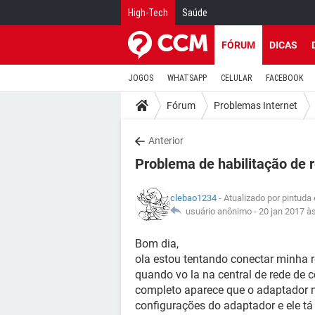
High-Tech
Saúde
FÓRUM
DICAS
JOGOS
WHATSAPP
CELULAR
FACEBOOK
Fórum
Problemas Internet
Anterior
Problema de habilitação de 
clebao1234
- Atualizado por pintuda
usuário anônimo -
20 jan 2017 à
Bom dia,
ola estou tentando conectar minha 
quando vo la na central de rede de
completo aparece que o adaptador na
configurações do adaptador e ele t