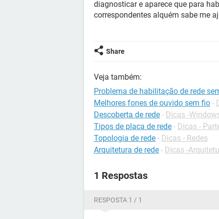
diagnosticar e aparece que para habi
correspondentes alquém sabe me aju
Share
Veja também:
Problema de habilitação de rede sem
Melhores fones de ouvido sem fio
-
Descoberta de rede
-
Dicas -Windows
Tipos de placa de rede
-
Dicas - Par
Topologia de rede
-
Dicas - Redes
Arquitetura de rede
-
Dicas -Arquitet
1 Respostas
RESPOSTA 1 / 1