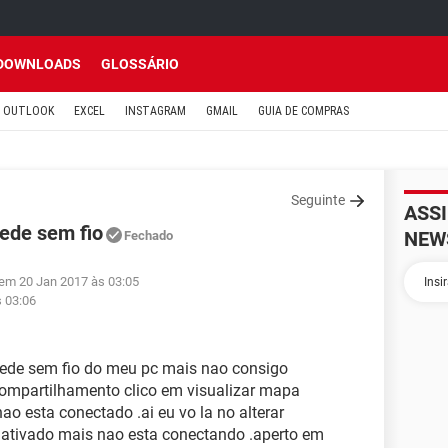
DOWNLOADS
GLOSSÁRIO
OUTLOOK
EXCEL
INSTAGRAM
GMAIL
GUIA DE COMPRAS
Seguinte
ASS
rede sem fio
NEW
Fechado
 em 20 Jan 2017 às 03:05
s 03:06
rede sem fio do meu pc mais nao consigo
 compartilhamento clico em visualizar mapa
o esta conectado .ai eu vo la no alterar
á ativado mais nao esta conectando .aperto em