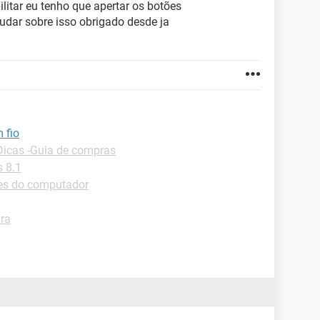
litar eu tenho que apertar os botões
dar sobre isso obrigado desde ja
 fio
Dicas -Guia de compras
 8.1
tes do computador
ura