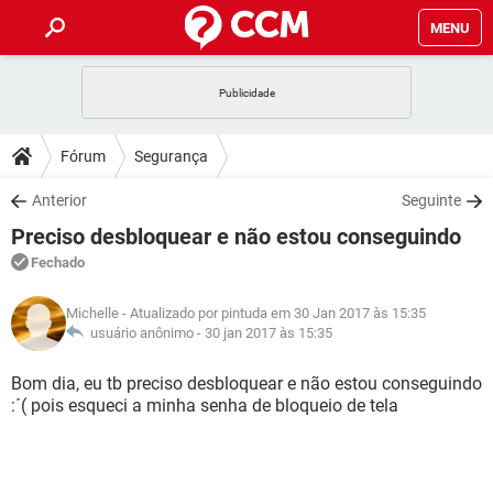
MENU
INÍCIO
JOGOS
WHATSAPP
DICAS
Fórum
Segurança
CELULAR
FACEBOOK
JOGOS
WHATSAPP
DOWNLOADS
Anterior
Seguinte
OUTLOOK
EXCEL
CELULAR
FACEBOOK
Preciso desbloquear e não estou conseguindo
INSTAGRAM
JOGOS
GMAIL
WHATSAPP
FÓRUM
OUTLOOK
EXCEL
Fechado
GUIA DE COMPRAS
CELULAR
FACEBOOK
INSTAGRAM
JOGOS
GMAIL
WHATSAPP
GLOSSÁRIO
OUTLOOK
Michelle
- Atualizado por pintuda em 30 Jan 2017 às 15:35
EXCEL
GUIA DE COMPRAS
CELULAR
FACEBOOK
usuário anônimo -
30 jan 2017 às 15:35
INSTAGRAM
JOGOS
GMAIL
WHATSAPP
OUTLOOK
EXCEL
Bom dia, eu tb preciso desbloquear e não estou conseguindo
GUIA DE COMPRAS
CELULAR
FACEBOOK
:´( pois esqueci a minha senha de bloqueio de tela
INSTAGRAM
GMAIL
OUTLOOK
EXCEL
GUIA DE COMPRAS
INSTAGRAM
GMAIL