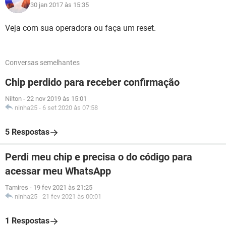
30 jan 2017 às 15:35
Veja com sua operadora ou faça um reset.
Conversas semelhantes
Chip perdido para receber confirmação
Nilton
-
22 nov 2019 às 15:01
ninha25
-
6 set 2020 às 07:58
5 Respostas
Perdi meu chip e precisa o do código para
acessar meu WhatsApp
Tamires
-
19 fev 2021 às 21:25
ninha25
-
21 fev 2021 às 00:01
1 Respostas