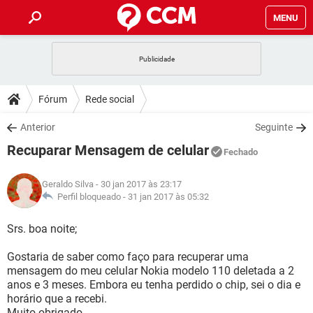
MENU
INÍCIO
JOGOS
WHATSAPP
DICAS
Fórum
Rede social
CELULAR
FACEBOOK
JOGOS
WHATSAPP
DOWNLOADS
Anterior
Seguinte
OUTLOOK
EXCEL
CELULAR
FACEBOOK
Recuparar Mensagem de celular
INSTAGRAM
JOGOS
GMAIL
WHATSAPP
Fechado
FÓRUM
OUTLOOK
EXCEL
GUIA DE COMPRAS
CELULAR
FACEBOOK
Geraldo Silva
- 30 jan 2017 às 23:17
INSTAGRAM
JOGOS
GMAIL
WHATSAPP
GLOSSÁRIO
Perfil bloqueado -
31 jan 2017 às 05:32
OUTLOOK
EXCEL
GUIA DE COMPRAS
CELULAR
FACEBOOK
INSTAGRAM
JOGOS
GMAIL
WHATSAPP
Srs. boa noite;
OUTLOOK
EXCEL
GUIA DE COMPRAS
CELULAR
FACEBOOK
Gostaria de saber como faço para recuperar uma
INSTAGRAM
GMAIL
mensagem do meu celular Nokia modelo 110 deletada a 2
OUTLOOK
EXCEL
GUIA DE COMPRAS
anos e 3 meses. Embora eu tenha perdido o chip, sei o dia e
INSTAGRAM
GMAIL
horário que a recebi.
Muito obrigado.